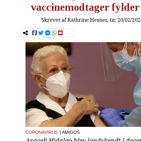
vaccinemodtager fylder
Skrevet af
Kathrine Hesner
, tir, 20/02/20
CORONAVIRUS
| AMIGOS
Araceli Hidalgo blev landskendt i dec