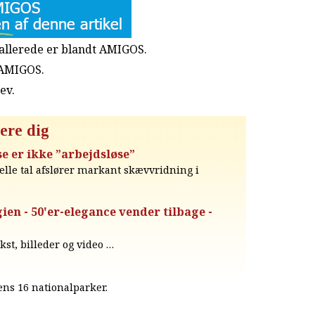
u allerede er blandt AMIGOS.
 AMIGOS.
rev
.
ere dig
e er ikke ”arbejdsløse”
ielle tal afslører markant skævvridning i
en - 50'er-elegance vender tilbage -
ekst, billeder og video …
iens 16 nationalparker.