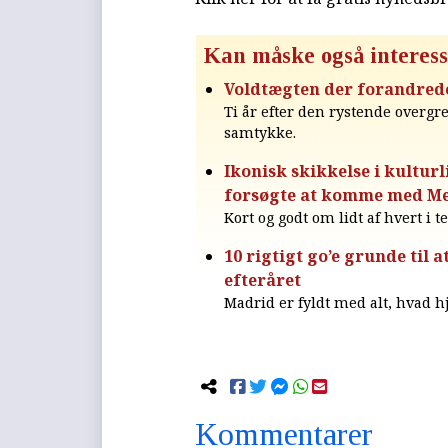
Kan måske også interess
Voldtægten der forandrede
Ti år efter den rystende overg
samtykke.
Ikonisk skikkelse i kulturl
forsøgte at komme med M
Kort og godt om lidt af hvert i t
10 rigtigt go’e grunde til
efteråret
Madrid er fyldt med alt, hvad hj
Kommentarer