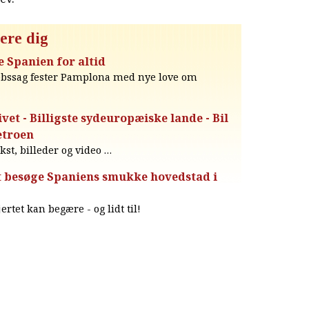
ere dig
 Spanien for altid
rebssag fester Pamplona med nye love om
ivet - Billigste sydeuropæiske lande - Bil
etroen
ekst, billeder og video …
 at besøge Spaniens smukke hovedstad i
ertet kan begære - og lidt til!