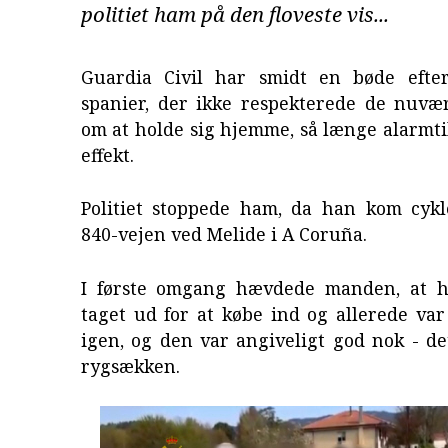
politiet ham på den floveste vis...
Guardia Civil har smidt en bøde efte
spanier, der ikke respekterede de nuvæ
om at holde sig hjemme, så længe alarmti
effekt.
Politiet stoppede ham, da han kom cyk
840-vejen ved Melide i A Coruña.
I første omgang hævdede manden, at h
taget ud for at købe ind og allerede va
igen, og den var angiveligt god nok - de
rygsækken.