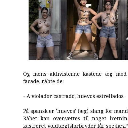
Og mens aktivisterne kastede æg mod 
facade, råbte de:
- A violador castrado, huevos estrellados.
På spansk er 'huevos' (æg) slang for mande
Råbet kan oversættes til noget iretnin
kastreret voldtægtsforbryder får spejlæg.