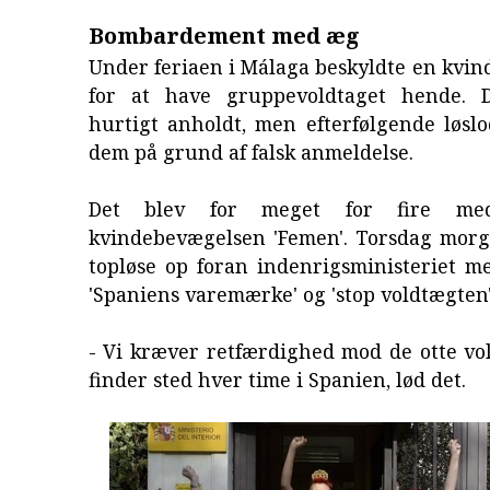
Bombardement med æg
Under feriaen i Málaga beskyldte en kvi
for at have gruppevoldtaget hende. 
hurtigt anholdt, men efterfølgende løs
dem på grund af falsk anmeldelse.
Det blev for meget for fire me
kvindebevægelsen 'Femen'. Torsdag mor
topløse op foran indenrigsministeriet me
'Spaniens varemærke' og 'stop voldtægten'
- Vi kræver retfærdighed mod de otte vo
finder sted hver time i Spanien, lød det.