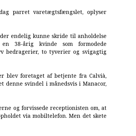
g parret varetægtsfængslet, oplyser
 der endelig kunne skride til anholdelse
en 38-årig kvinde som formodede
 bedragerier, to tyverier og svigagtig
er blev foretaget af betjente fra Calvià,
et denne svindel i månedsvis i Manacor,
erne og forvissede receptionisten om, at
 opholdet via mobiltelefon. Men det skete