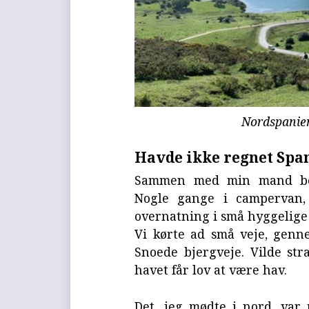
Nordspanie
Havde ikke regnet Spa
Sammen med min mand beg
Nogle gange i campervan,
overnatning i små hyggelige 
Vi kørte ad små veje, genne
Snoede bjergveje. Vilde str
havet får lov at være hav.
Det, jeg mødte i nord, var