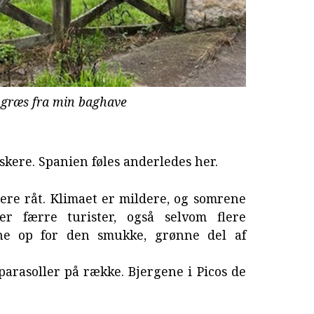
græs fra min baghave
skere. Spanien føles anderledes her.
re råt. Klimaet er mildere, og somrene
r færre turister, også selvom flere
ne op for den smukke, grønne del af
arasoller på række. Bjergene i Picos de