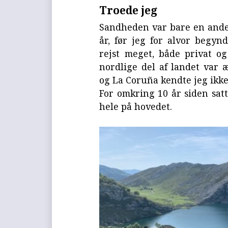
Troede jeg
Sandheden var bare en anden
år, før jeg for alvor begyn
rejst meget, både privat o
nordlige del af landet var 
og La Coruña kendte jeg ikke
For omkring 10 år siden sat
hele på hovedet.