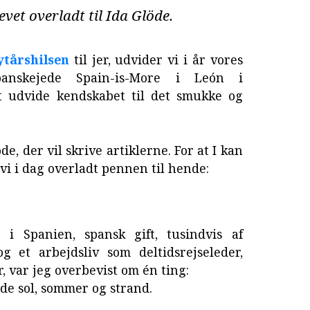
vet overladt til Ida Glöde.
ytårshilsen
til jer, udvider vi i år vores
anskejede Spain-is-More i León i
t udvide kendskabet til det smukke og
e, der vil skrive artiklerne. For at I kan
vi i dag overladt pennen til hende:
i Spanien, spansk gift, tusindvis af
g et arbejdsliv som deltidsrejseleder,
, var jeg overbevist om én ting:
ede sol, sommer og strand.