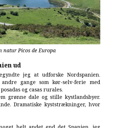
n natur Picos de Europa
nien ud
yndte jeg at udforske Nordspanien.
 andre gange som kør-selv-ferie med
posadas og casas rurales.
m grønne dale og stille kystlandsbyer.
ande. Dramatiske kyststrækninger, hvor
 noget helt andet end det Spanien, jeg