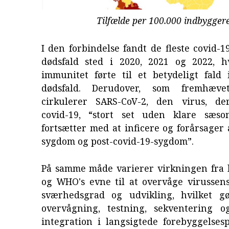
Tilfælde per 100.000 indbygger
I den forbindelse fandt de fleste covid-1
dødsfald sted i 2020, 2021 og 2022, 
immunitet førte til et betydeligt fald 
dødsfald. Derudover, som fremhæv
cirkulerer SARS-CoV-2, den virus, de
covid-19, “stort set uden klare sæso
fortsætter med at inficere og forårsager 
sygdom og post-covid-19-sygdom”.
På samme måde varierer virkningen fra l
og WHO's evne til at overvåge virussens
sværhedsgrad og udvikling, hvilket g
overvågning, testning, sekventering 
integration i langsigtede forebyggelse