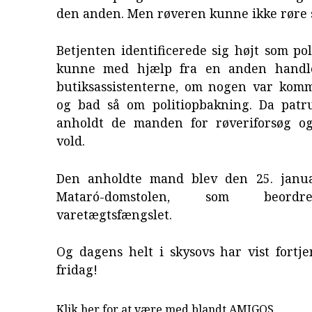
den anden. Men røveren kunne ikke røre s
Betjenten identificerede sig højt som pol
kunne med hjælp fra en anden handl
butiksassistenterne, om nogen var komme
og bad så om politiopbakning. Da patr
anholdt de manden for røveriforsøg o
vold.
Den anholdte mand blev den 25. januar
Mataró-domstolen, som beor
varetægtsfængslet.
Og dagens helt i skysovs har vist fortj
fridag!
Klik her for at være med blandt AMIGOS.