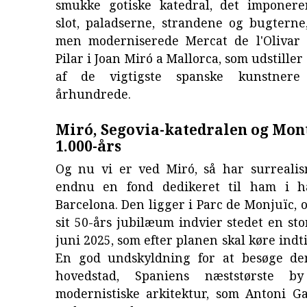
smukke gotiske katedral, det imponere
slot, paladserne, strandene og bugterne
men moderniserede Mercat de l'Olivar
Pilar i Joan Miró a Mallorca, som udstille
af de vigtigste spanske kunstnere
århundrede.
Miró, Segovia-katedralen og Mon
1.000-års
Og nu vi er ved Miró, så har surreali
endnu en fond dedikeret til ham i h
Barcelona. Den ligger i Parc de Monjuïc, o
sit 50-års jubilæum indvier stedet en stor
juni 2025, som efter planen skal køre indt
En god undskyldning for at besøge de
hovedstad, Spaniens næststørste 
modernistiske arkitektur, som Antoni G