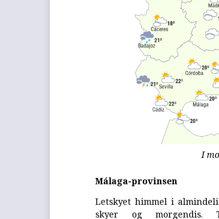
I mo
Málaga-provinsen
Letskyet himmel i alminde
skyer og morgendis. 