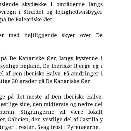
kslende skydække i områderne langs
vregn i Strædet og lejlighedsvisbyger
 på De Baleariske Øer.
der med højtliggende skyer over De
på De Kanariske Øer, langs kysterne i
sydlige højland, De Iberiske Bjerge og i
l af Den Iberiske Halvø. Få ændringer i
rstige 30 grader på De Kanariske Øer.
ge på det meste af Den Iberiske Halvø,
 østlige side, den midterste og nedre del
orán. Stigningerne vil være lokalt
 Galicien, den vestlige del af Castilla y
nger i resten. Svag frost i Pyrenæerne.