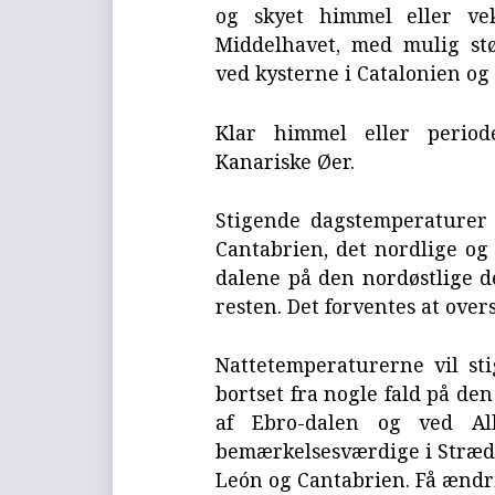
og skyet himmel eller ve
Middelhavet, med mulig stø
ved kysterne i Catalonien og
Klar himmel eller perio
Kanariske Øer.
Stigende dagstemperaturer 
Cantabrien, det nordlige og 
dalene på den nordøstlige de
resten. Det forventes at ove
Nattetemperaturerne vil sti
bortset fra nogle fald på den
af Ebro-dalen og ved Alb
bemærkelsesværdige i Strædet,
León og Cantabrien. Få ændri