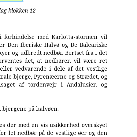
dag klokken 12
i forbindelse med Karlotta-stormen vil
er Den Iberiske Halvø og De Baleariske
kyer og udbredt nedbør. Bortset fra i det
orventes det, at nedbøren vil være ret
 eller vedvarende i dele af det vestlige
trale bjerge, Pyrenæerne og Strædet, og
edsaget af tordenvejr i Andalusien og
i bjergene på halvøen.
es der med en vis usikkerhed overskyet
r let nedbør på de vestlige øer og den