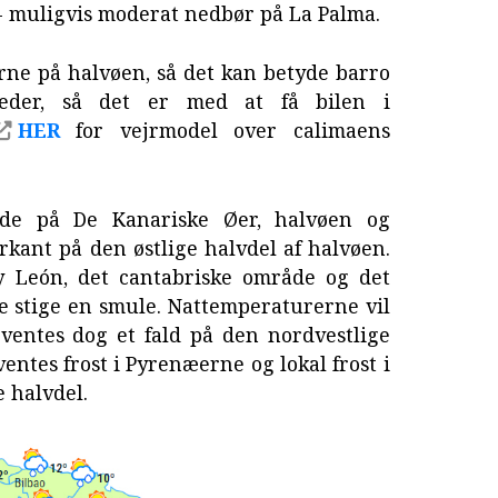
r - muligvis moderat nedbør på La Palma.
rne på halvøen, så det kan betyde barro
eder, så det er med at få bilen i
HER
for vejrmodel over calimaens
lde på De Kanariske Øer, halvøen og
kant på den østlige halvdel af halvøen.
 y León, det cantabriske område og det
 stige en smule. Nattemperaturerne vil
ventes dog et fald på den nordvestlige
ventes frost i Pyrenæerne og lokal frost i
 halvdel.