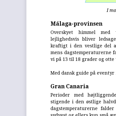
I mo
Málaga-provinsen
Overskyet himmel med 
lejlighedsvis bliver ledsa
kraftigt i den vestlige del 
mens dagstemperaturerne fal
vi på 13 til 18 grader og otte t
Med dansk guide på eventyr
Gran Canaria
Perioder med højtliggend
stigende i den østlige hal
dagstemperaturerne falder
sydvest og ellers kun små æn