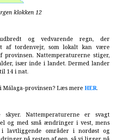
rgen klokken 12
udbredt og vedvarende regn, der
get af tordenvejr, som lokalt kan være
af provinsen. Nattemperaturerne stiger,
der, især inde i landet. Dermed lander
il 14 i nat.
 i Málaga-provinsen? Læs mere
HER
.
e skyer. Nattemperaturerne er svagt
vdel og med små ændringer i vest, mens
 i lavtliggende områder i nordøst og
dringer på resten af øen, så vi ligger på