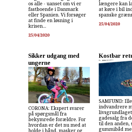
os alle - uanset om vi er
længere kan la
fastboende i Danmark
at køre i bil i
eller Spanien. Vi forsøger
spanske græns
at finde en løsning i
25/04/2020
krisen...
25/04/2020
Sikker udgang med
Kostbar retu
ungerne
SAMFUND: Ille
indvandrere m
CORONA: Ekspert svarer
livsgrundlaget
på spørgsmål fra
gadesalg fra 
bekymrede forældre. For
til den anden, 
hvordan er det nu med at
gummibåd me
holde i hånd, masker og