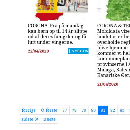
CORONA: Fra på mandag
CORONA & TE
kan børn op til 14 år slippe
Mobildata viser
ud af deres fængsler og få
landet vi er bed
luft under vingerne.
overholde reg
blive hjemme.
22/04/2020
| AMIGOS
kommer vi hel
kommuneplan 
provinserne i 
Málaga, Balea
Kanariske Øer.
21/04/2020
forrige
første
77
78
79
80
81
82
83
sidste
næste