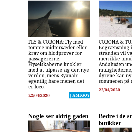
FLY & CORONA: Fly med
CORONA & TU
tomme midtersæder eller
Begrænsning i
krav om blodprøver for
stranden vil v
passagererne.
men ikke umul
Flyselskaberne knokler
Andalusien un
med at tilpasse sig den nye
mulighederne,
verden, mens Ryanair
dyrene kan ny
egentlig bare mener, det
sommeren på s
er loco.
22/04/2020
22/04/2020
| AMIGOS
Nogle ser aldrig gaden
Bedre i de 
butikker