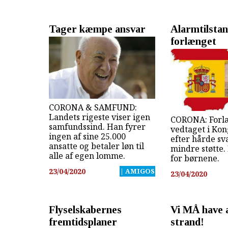
Tager kæmpe ansvar
Alarmtilsta
forlænget
CORONA & SAMFUND:
Landets rigeste viser igen
CORONA: Forl
samfundssind. Han fyrer
vedtaget i Ko
ingen af sine 25.000
efter hårde s
ansatte og betaler løn til
mindre støtte.
alle af egen lomme.
for børnene.
23/04/2020
| AMIGOS
23/04/2020
Flyselskabernes
Vi MÅ have a
fremtidsplaner
strand!