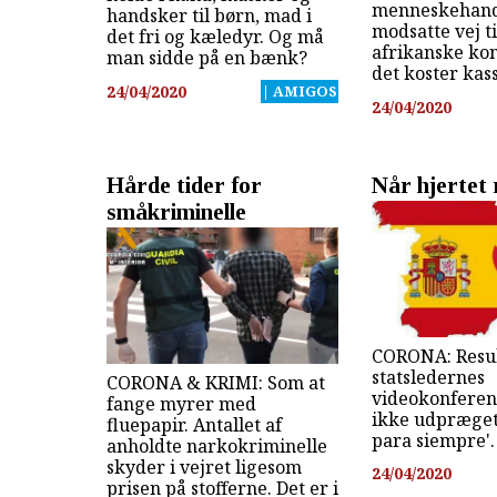
menneskehand
handsker til børn, mad i
modsatte vej ti
det fri og kæledyr. Og må
afrikanske kon
man sidde på en bænk?
det koster kas
24/04/2020
| AMIGOS
24/04/2020
Hårde tider for
Når hjertet
småkriminelle
CORONA: Resul
statsledernes
CORONA & KRIMI: Som at
videokonferenc
fange myrer med
ikke udpræget
fluepapir. Antallet af
para siempre'.
anholdte narkokriminelle
skyder i vejret ligesom
24/04/2020
prisen på stofferne. Det er i