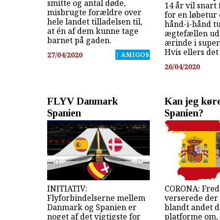
smitte og antal døde,
14 år vil snart
misbrugte forældre over
for en løbetur 
hele landet tilladelsen til,
hånd-i-hånd t
at én af dem kunne tage
ægtefællen ud
barnet på gaden.
ærinde i supe
Hvis ellers det
27/04/2020
| AMIGOS
26/04/2020
FLYV Danmark
Kan jeg køre i
Spanien
Spanien?
INITIATIV:
CORONA: Fred
Flyforbindelserne mellem
verserede der
Danmark og Spanien er
blandt andet d
noget af det vigtigste for
platforme om, 