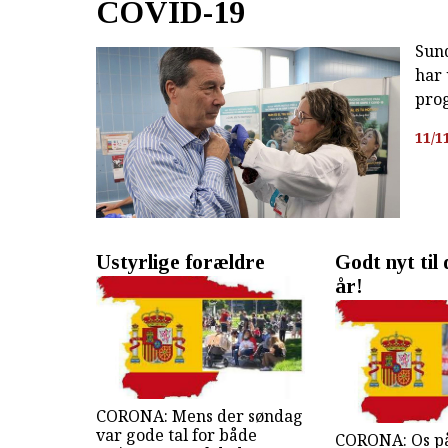
COVID-19
Sun
har 
pro
11/1
Ustyrlige forældre
Godt nyt til 
år!
CORONA: Mens der søndag
var gode tal for både
CORONA: Os på