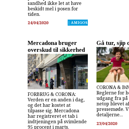
sandhed ikke let at have
beskidt mel i posen for
tiden.
24/04/2020
| AMIGOS
Mercadona bruger
Gå tur, sjip 
overskud til sikkerhed
CORONA & BØ
Reglerne for 
FORBRUG & CORONA:
udgang fra på
Verden er en anden i dag,
netop blevet af
og det har kostet at
pressemøde. Vi
tilpasse sig. Mercadona
detaljerne...
har registreret et tab i
indtjeningen på svimlende
23/04/2020
95 procent i marts.