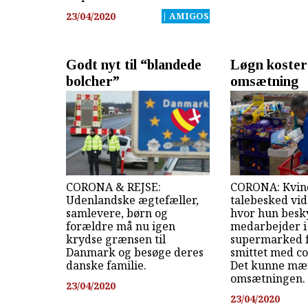
23/04/2020
| AMIGOS
Godt nyt til “blandede
Løgn koster
bolcher”
omsætning
CORONA & REJSE:
CORONA: Kvind
Udenlandske ægtefæller,
talebesked vid
samlevere, børn og
hvor hun besk
forældre må nu igen
medarbejder i
krydse grænsen til
supermarked f
Danmark og besøge deres
smittet med co
danske familie.
Det kunne mæ
omsætningen.
23/04/2020
23/04/2020