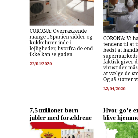
CORONA: Overraskende
mange i Spanien sidder og
CORONA: Vi ha
kukkelurer inde i
tendens til at t
lejligheder, hvorfra de end
bedst at handle
ikke kan se gaden.
supermarkeds
faktisk giver d
22/04/2020
virustider må
at vælge de sm
Og så støtter v
22/04/2020
7,5 millioner børn
Hvor go’e er 
jubler med forældrene
blive hjemm