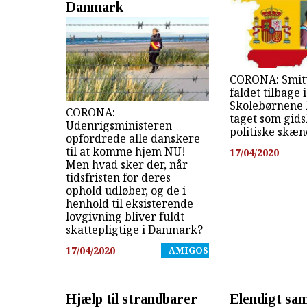
Danmark
CORONA: Smitt
faldet tilbage 
Skolebørnene 
CORONA:
taget som gidsl
Udenrigsministeren
politiske skæn
opfordrede alle danskere
til at komme hjem NU!
17/04/2020
Men hvad sker der, når
tidsfristen for deres
ophold udløber, og de i
henhold til eksisterende
lovgivning bliver fuldt
skattepligtige i Danmark?
17/04/2020
| AMIGOS
Hjælp til strandbarer
Elendigt sa