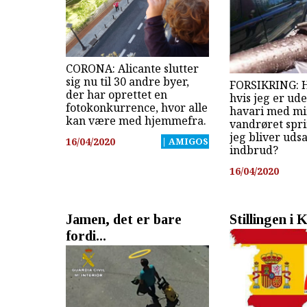
CORONA: Alicante slutter
sig nu til 30 andre byer,
FORSIKRING: H
der har oprettet en
hvis jeg er ude
fotokonkurrence, hvor alle
havari med min
kan være med hjemmefra.
vandrøret spri
jeg bliver udsa
16/04/2020
| AMIGOS
indbrud?
16/04/2020
Jamen, det er bare
Stillingen i
fordi...