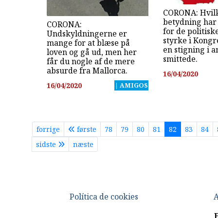
CORONA: Hvil
betydning har 
CORONA:
for de politisk
Undskyldningerne er
styrke i Kongr
mange for at blæse på
en stigning i a
loven og gå ud, men her
smittede.
får du nogle af de mere
absurde fra Mallorca.
16/04/2020
16/04/2020
| AMIGOS
forrige
første
78
79
80
81
82
83
84
sidste
næste
Política de cookies
A