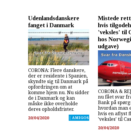
Udenlandsdanskere
Mistede ret
fanget i Danmark
hvis tilgode
'veksles' til
hos Norwegi
udgave)
CORONA: Flere danskere,
der er residente i Spanien,
skyndte sig til Danmark på
opfordringen om at
CORONA & REJS
komme hjem nu. Nu sidder
nu fået svar f
de i Danmark og kan
Bank på spørg
måske ikke overholde
hvordan man er
deres opholdsfrister.
hvis en aflyst f
20/04/2020
| AMIGOS
'veksles' til Ca
20/04/2020