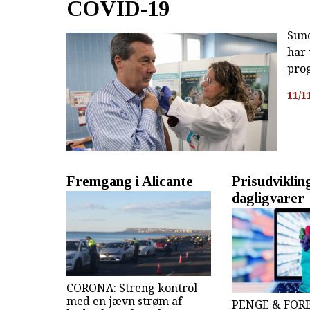
COVID-19
Sun
har 
pro
11/1
Fremgang i Alicante
Prisudviklin
dagligvarer
CORONA: Streng kontrol
med en jævn strøm af
PENGE & FOR