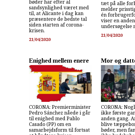
bøder har efter al
tæt på alle fo
sandsynlighed været med
melder prissti
til, at Alicante i dag kan
én forbrugerf
præsentere de bedste tal
viser en anden
siden starten af corona-
undersøgelse 
krisen.
21/04/2020
21/04/2020
Enighed mellem enere
Mor og datt
CORONA: Premierminister
CORONA: Nogle
Pedro Sánchez nåede i går
ikke første ga
til enighed med Pablo
anden gang. A
Casado (PP) om en
blive tæppeb
samarbejdsform til fortsat
bøder, men fan