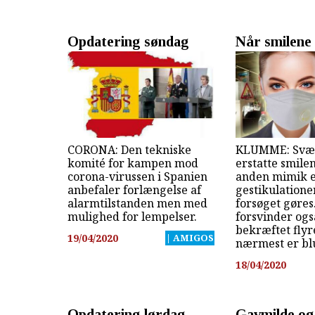
Opdatering søndag
Når smilene
CORONA: Den tekniske
KLUMME: Svært
komité for kampen mod
erstatte smil
corona-virussen i Spanien
anden mimik e
anbefaler forlængelse af
gestikulatione
alarmtilstanden men med
forsøget gøres.
mulighed for lempelser.
forsvinder ogs
bekræftet flyr
19/04/2020
| AMIGOS
nærmest er blu
18/04/2020
Opdatering lørdag
Gavmilde og