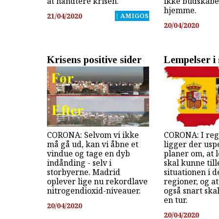
at håndtere krisen.
ikke budskabet
hjemme.
21/04/2020
| AMIGOS
20/04/2020
Krisens positive sider
Lempelser i 
CORONA: Selvom vi ikke
CORONA: I re
må gå ud, kan vi åbne et
ligger der usp
vindue og tage en dyb
planer om, at 
indånding - selv i
skal kunne til
storbyerne. Madrid
situationen i d
oplever lige nu rekordlave
regioner, og a
nitrogendioxid-niveauer.
også snart ska
en tur.
20/04/2020
20/04/2020