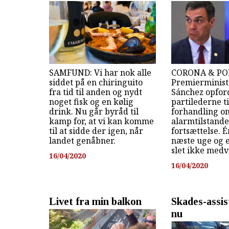
SAMFUND: Vi har nok alle
CORONA & POL
siddet på en chiringuito
Premierminist
fra tid til anden og nydt
Sánchez opfor
noget fisk og en kølig
partilederne ti
drink. Nu går byråd til
forhandling o
kamp for, at vi kan komme
alarmtilstand
til at sidde der igen, når
fortsættelse. Én
landet genåbner.
næste uge og e
slet ikke medv
16/04/2020
16/04/2020
Livet fra min balkon
Skades-assis
nu