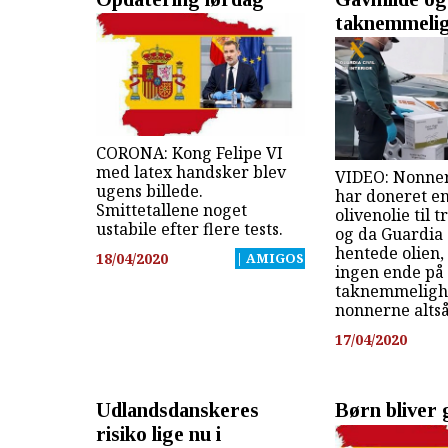
taknemmeli
CORONA: Kong Felipe VI
med latex handsker blev
VIDEO: Nonner
ugens billede.
har doneret e
Smittetallene noget
olivenolie til
ustabile efter flere tests.
og da Guardia 
hentede olien,
18/04/2020
| AMIGOS
ingen ende på
taknemmeligh
nonnerne altså.
17/04/2020
Udlandsdanskeres
Børn bliver 
risiko lige nu i