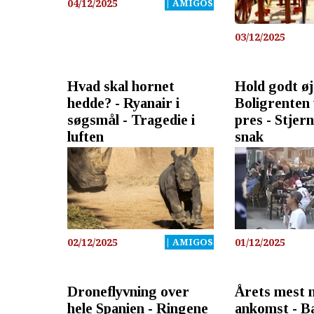
04/12/2025
| AMIGOS
03/12/2025
Hvad skal hornet
Hold godt øj
hedde? - Ryanair i
Boligrenten
søgsmål - Tragedie i
pres - Stjern
luften
snak
02/12/2025
| AMIGOS
01/12/2025
Droneflyvning over
Årets mest 
hele Spanien - Ringene
ankomst - B