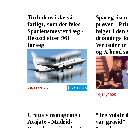
Turbulens ikke så
Sparegrisen
farligt, som det føles -
prøven - Pri
Spaniensmester i æg -
følger i den
Bestod efter 961
dronnings fo
forsøg
Websiderne
og X brød 
20/11/2025
| AMIGOS
19/11/2025
Gratis vinsmagning i
“Jeg vidste i
Atajate - Madrid-
var gravid” 