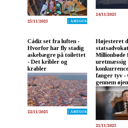
24/11/2025
25/11/2025
| AMIGOS
Cádiz set fra luften -
Højesteret
Hvorfor har fly stadig
statsadvokat
askebægre på toilettet
Millionbøde 
- Det kribler og
uretmæssig
krabler
konkurrence
fanger tyv -
gennem øjen
22/11/2025
| AMIGOS
21/11/2025