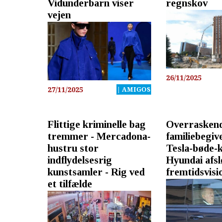
Vidunderbarn viser
regnskov
vejen
26/11/2025
27/11/2025
| AMIGOS
Flittige kriminelle bag
Overraskend
tremmer - Mercadona-
familiebegiv
hustru stor
Tesla-bøde-k
indflydelsesrig
Hyundai afs
kunstsamler - Rig ved
fremtidsvisi
et tilfælde