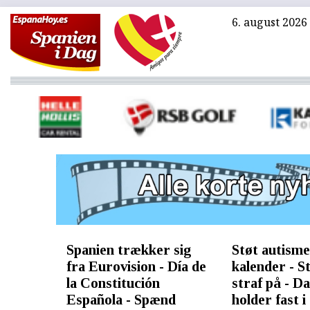
6. august 2026
Spanien trækker sig
Støt autism
fra Eurovision - Día de
kalender - S
la Constitución
straf på - D
Española - Spænd
holder fast 