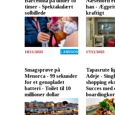
Barcelona på under to
Næsehorn er 
timer - Spektakulært
han - Ægpris
solbillede
kraftigt
18/11/2025
| AMIGOS
17/11/2025
Smagsprøve på
Tapasrute li
Menorca - 99 sekunder
Adeje - Singl
for et genopladet
shopping eks
batteri - Toilet til 10
Succes med d
millioner dollar
boardingkor