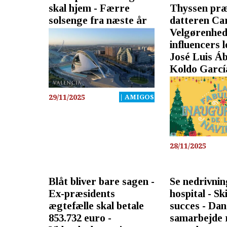
skal hjem - Færre
Thyssen præ
solsenge fra næste år
datteren Ca
Velgørenhed
influencers 
José Luis Áb
Koldo Garcí
29/11/2025
| AMIGOS
28/11/2025
Blåt bliver bare sagen -
Se nedrivnin
Ex-præsidents
hospital - Sk
ægtefælle skal betale
succes - Da
853.732 euro -
samarbejde 