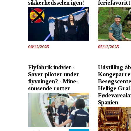
sikkerhedsselen igen!
feriefavorit
06/12/2025
05/12/2025
Flyfabrik indviet -
Udstilling åb
Sover piloter under
Kongeparret
flyvningen? - Mine-
Besøgscente
snusende rotter
Hellige Gral 
Fødevareala
Spanien