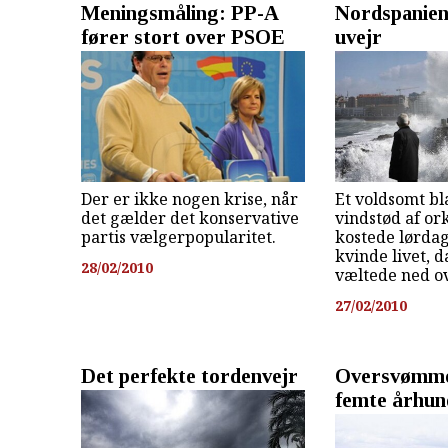
Meningsmåling: PP-A
Nordspanien
fører stort over PSOE
uvejr
Der er ikke nogen krise, når
Et voldsomt b
det gælder det konservative
vindstød af or
partis vælgerpopularitet.
kostede lørdag
kvinde livet, 
28/02/2010
væltede ned o
27/02/2010
Det perfekte tordenvejr
Oversvømme
femte århun