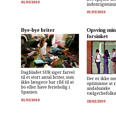
01/03/2010
indenrigsminis
01/03/2010
Bye-bye briter
Opsving min
forsinket
Dagbladet SUR siger farvel
til et stort antal briter, som
Der er ikke m
ikke længere har råd til at
optimisme at s
bo eller have feriebolig i
andalusiske
Spanien.
vælgerbefolkn
01/03/2010
28/02/2010