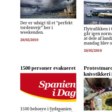
Der er udsigt til et ”perfekt
tordenvejr” her i
Flytrafikken i
weekenden.
går igen norma
at dele af lan
26/02/2010
mandag blev 
26/02/2010
1500 personer evakueret
Protestmar
knivstikkeri 
1500 beboere i Sydspanien