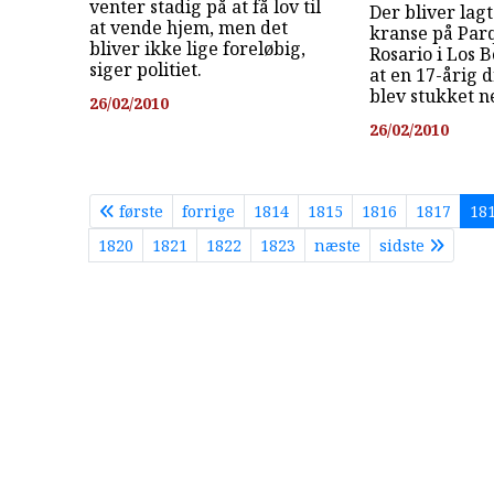
venter stadig på at få lov til
Der bliver lag
at vende hjem, men det
kranse på Par
bliver ikke lige foreløbig,
Rosario i Los B
siger politiet.
at en 17-årig
blev stukket n
26/02/2010
26/02/2010
første
forrige
1814
1815
1816
1817
18
1820
1821
1822
1823
næste
sidste