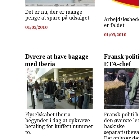
Det er nu, der er mange
penge at spare på udsalget.
Arbejdsløshed
er faldet.
01/03/2010
01/03/2010
Dyrere at have bagage
Fransk polit
med Iberia
ETA-chef
Flyselskabet Iberia
Fransk politi 
begynder i dag at opkræve
den øverste le
betaling for kuffert nummer
baskiske
to.
separatistbev
Det oplyser d