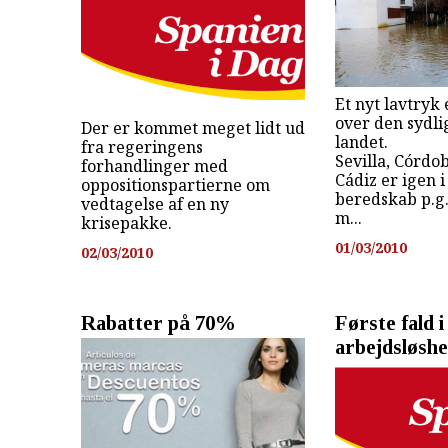
Et nyt lavtryk 
over den sydli
Der er kommet meget lidt ud
landet.
fra regeringens
Sevilla, Córdo
forhandlinger med
Cádiz er igen i
oppositionspartierne om
beredskab p.g.a
vedtagelse af en ny
m...
krisepakke.
01/03/2010
02/03/2010
Rabatter på 70%
Første fald i
arbejdsløshe