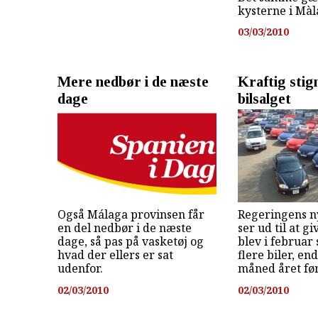
kysterne i Màl
03/03/2010
Mere nedbør i de næste
Kraftig stign
dage
bilsalget
Også Málaga provinsen får
Regeringens n
en del nedbør i de næste
ser ud til at gi
dage, så pas på vasketøj og
blev i februar
hvad der ellers er sat
flere biler, e
udenfor.
måned året før
02/03/2010
02/03/2010