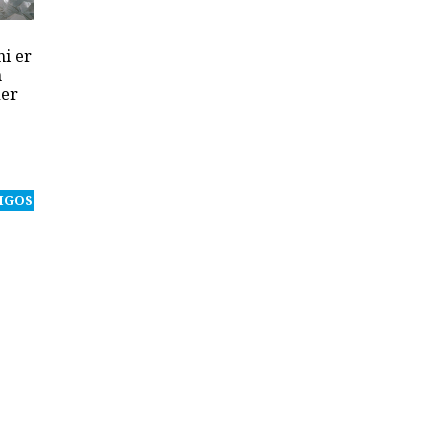
ni er
n
der
IGOS