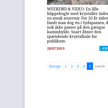
WEEKEND & VIDEO: En lille
klippekugle med krystaller inde
en smuk souvenir. For 20 år side
fandt man dog én i Sydspanien, 
nok ikke passer på den gængse
kaminhylde. Snart åbner den
spændende krystalhule for
publikum.
28/07/2019
| AM
forrige
1
2
3
4
5
næste