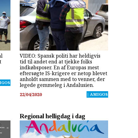
al
VIDEO: Spansk politi har heldigvis
t
tid til andet end at tjekke folks
indkøbsposer. En af Europas mest
eftersøgte IS-krigere er netop blevet
anholdt sammen med to venner, der
IGOS
legede gemmeleg i Andalusien.
22/04/2020
| AMIGOS
Regional helligdag i dag