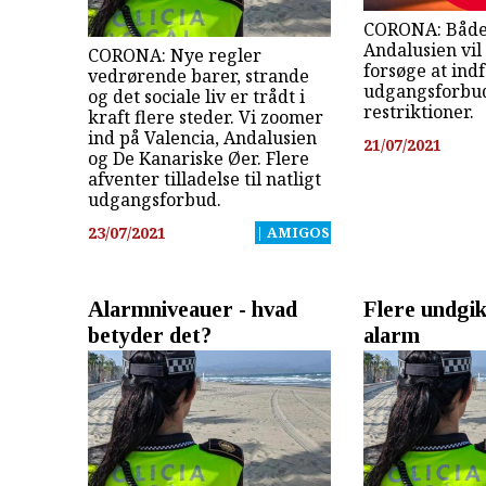
CORONA: Både
Andalusien vil
CORONA: Nye regler
forsøge at indf
vedrørende barer, strande
udgangsforbu
og det sociale liv er trådt i
restriktioner.
kraft flere steder. Vi zoomer
ind på Valencia, Andalusien
21/07/2021
og De Kanariske Øer. Flere
afventer tilladelse til natligt
udgangsforbud.
23/07/2021
| AMIGOS
Alarmniveauer - hvad
Flere undgik
betyder det?
alarm