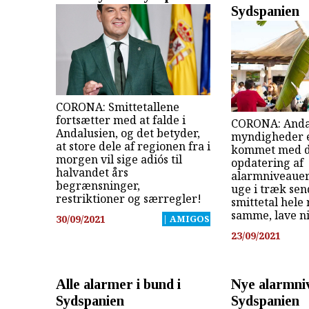
Sydspanien
CORONA: Smittetallene
fortsætter med at falde i
CORONA: Anda
Andalusien, og det betyder,
myndigheder e
at store dele af regionen fra i
kommet med d
morgen vil sige adiós til
opdatering af
halvandet års
alarmniveauer
begrænsninger,
uge i træk sen
restriktioner og særregler!
smittetal hele
samme, lave n
30/09/2021
| AMIGOS
23/09/2021
Alle alarmer i bund i
Nye alarmni
Sydspanien
Sydspanien