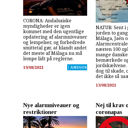
CORONA: Andalusiske
myndigheder er igen
NATUR: Sent i 
kommet med den ugentlige
jorden to gang
opdatering af alarmniveauer
Málaga, Jaén o
og lempelser, og forbedrede
Alarmcentral
smittetal gør, at blandt andet
næsten 100 op
det meste af Málaga nu må
mange danske
lempe lidt på reglerne.
bemærkede o
jordskælvene.
19/08/2021
| AMIGOS
dog til skade, 
det ikke så us
13/08/2021
Nye alarmniveauer og
Nej til krav
restriktioner
coronapas