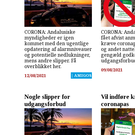
CORONA: Andalusiske
CORONA: Anda
myndigheder er igen
fået afvist an
kommet med den ugentlige
kræve coronap
opdatering af alarmniveauer
og andet nattel
og potentielle nedlukninger,
gengæld godke
mens andre slipper. Få
udgangsforbu
overblikket her.
09/08/2021
12/08/2021
| AMIGOS
Nogle slipper for
Vil indføre 
udgangsforbud
coronapas