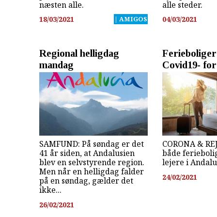
næsten alle.
alle steder.
18/03/2021
| AMIGOS
04/03/2021
Regional helligdag
Feriebolige
mandag
Covid19- for
SAMFUND: På søndag er det
CORONA & REJS
41 år siden, at Andalusien
både ferieboli
blev en selvstyrende region.
lejere i Andalu
Men når en helligdag falder
24/02/2021
på en søndag, gælder det
ikke...
26/02/2021