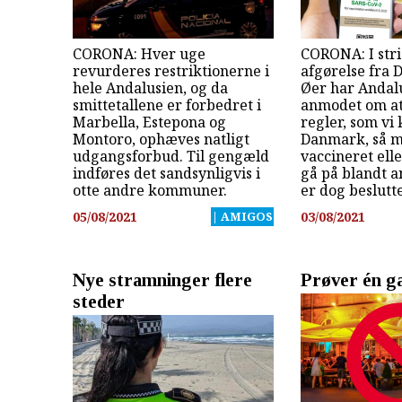
CORONA: Hver uge
CORONA: I str
revurderes restriktionerne i
afgørelse fra 
hele Andalusien, og da
Øer har Andal
smittetallene er forbedret i
anmodet om at
Marbella, Estepona og
regler, som vi
Montoro, ophæves natligt
Danmark, så m
udgangsforbud. Til gengæld
vaccineret elle
indføres det sandsynligvis i
gå på blandt an
otte andre kommuner.
er dog beslutt
05/08/2021
| AMIGOS
03/08/2021
Nye stramninger flere
Prøver én ga
steder