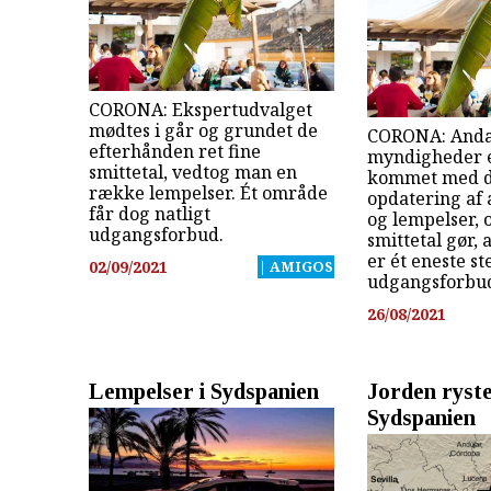
CORONA: Ekspertudvalget
mødtes i går og grundet de
CORONA: Anda
efterhånden ret fine
myndigheder e
smittetal, vedtog man en
kommet med d
række lempelser. Ét område
opdatering af
får dog natligt
og lempelser, 
udgangsforbud.
smittetal gør, 
er ét eneste s
02/09/2021
| AMIGOS
udgangsforbu
26/08/2021
Lempelser i Sydspanien
Jorden ryste
Sydspanien