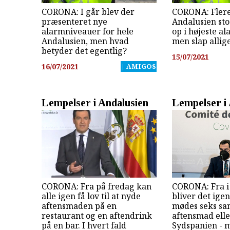
CORONA: I går blev der
CORONA: Fler
præsenteret nye
Andalusien sto
alarmniveauer for hele
op i højeste a
Andalusien, men hvad
men slap allige
betyder det egentlig?
15/07/2021
16/07/2021
| AMIGOS
Lempelser i Andalusien
Lempelser i
CORONA: Fra på fredag kan
CORONA: Fra 
alle igen få lov til at nyde
bliver det igen
aftensmaden på en
mødes seks sa
restaurant og en aftendrink
aftensmad elle
på en bar. I hvert fald
Sydspanien - 