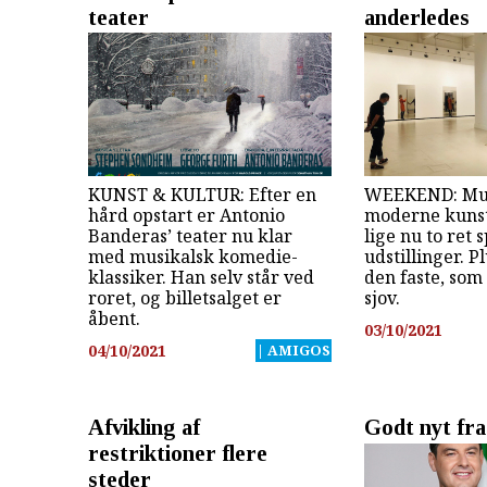
teater
anderledes
KUNST & KULTUR: Efter en
WEEKEND: Mus
hård opstart er Antonio
moderne kunst
Banderas’ teater nu klar
lige nu to ret
med musikalsk komedie-
udstillinger. P
klassiker. Han selv står ved
den faste, som
roret, og billetsalget er
sjov.
åbent.
03/10/2021
04/10/2021
| AMIGOS
Afvikling af
Godt nyt fra
restriktioner flere
steder