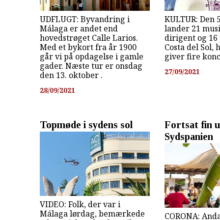
UDFLUGT: Byvandring i
KULTUR: Den 5
Málaga er andet end
lander 21 musi
hovedstrøget Calle Larios.
dirigent og 16
Med et bykort fra år 1900
Costa del Sol, 
går vi på opdagelse i gamle
giver fire konc
gader. Næste tur er onsdag
27/09/2021
den 13. oktober .
28/09/2021
Topmøde i sydens sol
Fortsat fin u
Sydspanien
VIDEO: Folk, der var i
Málaga lørdag, bemærkede
CORONA: Anda