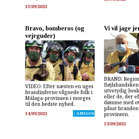
15/09/2021
Bravo, bomberos (og
Vi vil jage je
vejrguder)
BRAND: Region
fløjlshandsken
VIDEO: Efter næsten en uges
utvetydig besk
brandinferno vågnede folk i
eller de, der ef
Málaga-provinsen i morges
dømme med ov
til den bedste nyhed.
påsat branden
14/09/2021
| AMIGOS
provinsen.
13/09/2021