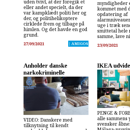
uden tvivl, at der foregik et
myndigheder e
eller andet specielt, da der
kommet med d
var kampklædt politi her og
opdatering af
der, og politihelikoptere
alarmniveauer
cirklede frem og tilbage på
uge i træk sen
himlen. Og det havde en god
smittetal hele
grund.
samme, lave n
27/09/2021
| AMIGOS
23/09/2021
Anholder danske
IKEA udvider
narkokriminelle
PENGE & FORB
alle sammens 
VIDEO: Danskere med
svensker åbner
tilknytning til kendt
Málaga-provin