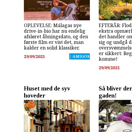
OPLEVELSE: Málagas nye
EFTERÅR: Flodl
drive-in-bio har nu endelig
ekstra opmær
afsløret åbningsdato, og den
det handler o
første film er vist det, man
sig og undgå 
kalder en solid klassiker.
oversvømmelser
er sikkert: Re
29/09/2021
| AMIGOS
komme!
29/09/2021
Huset med de syv
Så bliver der
hoveder
gaden!