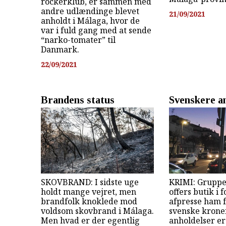
rockerklub, er sammen med
andre udlændinge blevet
21/09/2021
anholdt i Málaga, hvor de
var i fuld gang med at sende
“narko-tomater” til
Danmark.
22/09/2021
Brandens status
Svenskere a
SKOVBRAND: I sidste uge
KRIMI: Grupp
holdt mange vejret, men
offers butik i 
brandfolk knoklede mod
afpresse ham f
voldsom skovbrand i Málaga.
svenske kroner
Men hvad er der egentlig
anholdelser e