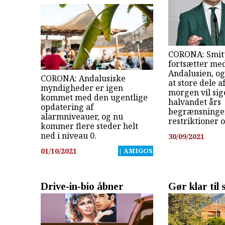
CORONA: Smitt
fortsætter med 
Andalusien, og
CORONA: Andalusiske
at store dele a
myndigheder er igen
morgen vil sige
kommet med den ugentlige
halvandet års
opdatering af
begrænsninge
alarmniveauer, og nu
restriktioner 
kommer flere steder helt
ned i niveau 0.
30/09/2021
01/10/2021
| AMIGOS
Drive-in-bio åbner
Gør klar til