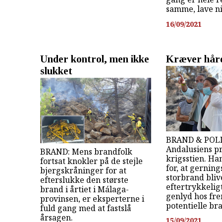
samme, lave n
16/09/2021
Under kontrol, men ikke
Kræver hård
slukket
BRAND & POLI
Andalusiens p
BRAND: Mens brandfolk
krigsstien. H
fortsat knokler på de stejle
for, at gerni
bjergskråninger for at
storbrand blive
efterslukke den største
eftertrykkeligt
brand i årtiet i Málaga-
genlyd hos fr
provinsen, er eksperterne i
potentielle bra
fuld gang med at fastslå
årsagen.
15/09/2021