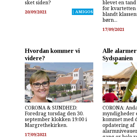
sket siden?
blevet en tand
for kvartetten 
20/09/2021
| AMIGOS
blandt klassen
børn...
17/09/2021
Hvordan kommer vi
Alle alarmer 
videre?
Sydspanien
CORONA & SUNDHED:
CORONA: Anda
Foredrag torsdag den 30.
myndigheder e
september klokken 19:00 i
kommet med d
Margrethekirken.
opdatering af
alarmniveauer,
17/09/2021
gang er hele 