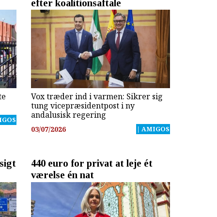
efter koalitionsaftale
te
Vox træder ind i varmen: Sikrer sig
tung vicepræsidentpost i ny
andalusisk regering
IGOS
03/07/2026
| AMIGOS
sigt
440 euro for privat at leje ét
værelse én nat