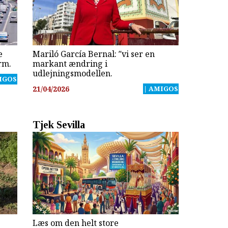
e
Mariló García Bernal: ″vi ser en
rm.
markant ændring i
udlejningsmodellen.
IGOS
21/04/2026
| AMIGOS
Tjek Sevilla
Læs om den helt store