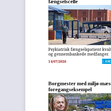
fængselscelle
Psykiatrisk fængselspatient kval
og gennembankede medfanger.
14/07/2026
| AM
Borgmester med miljø-mæs
foregangseksempel