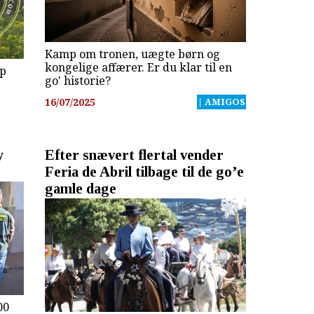
Kamp om tronen, uægte børn og
kongelige affærer. Er du klar til en
mp
go' historie?
16/07/2025
| AMIGOS
y
Efter snævert flertal vender
Feria de Abril tilbage til de go’e
gamle dage
00