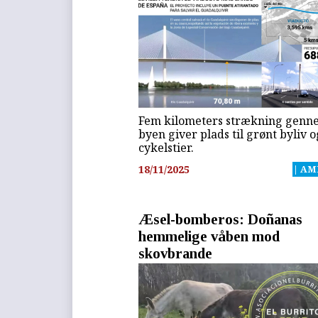
Fem kilometers strækning genn
byen giver plads til grønt byliv o
cykelstier.
18/11/2025
| AM
Æsel-bomberos: Doñanas
hemmelige våben mod
skovbrande