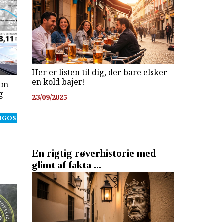
Her er listen til dig, der bare elsker
en kold bajer!
em
g
23/09/2025
IGOS
En rigtig røverhistorie med
glimt af fakta ...