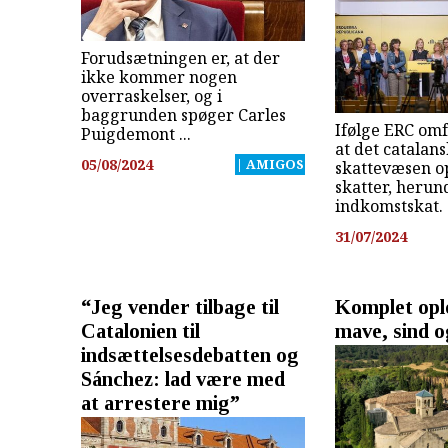
Forudsætningen er, at der
ikke kommer nogen
overraskelser, og i
baggrunden spøger Carles
Ifølge ERC omf
Puigdemont ...
at det catalan
05/08/2024
| AMIGOS
skattevæsen o
skatter, herun
indkomstskat.
31/07/2024
“Jeg vender tilbage til
Komplet ople
Catalonien til
mave, sind o
indsættelsesdebatten og
Sánchez: lad være med
at arrestere mig”