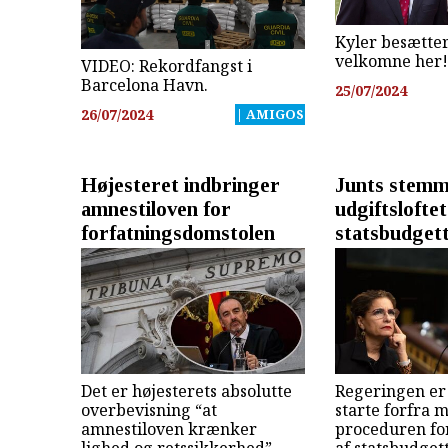
Kyler besætter
velkomne her!
VIDEO: Rekordfangst i
Barcelona Havn.
25/07/2024
26/07/2024
| AMIGOS
Højesteret indbringer
Junts stemm
amnestiloven for
udgiftslofte
forfatningsdomstolen
statsbudgett
Det er højesterets absolutte
Regeringen er 
overbevisning “at
starte forfra 
amnestiloven krænker
proceduren fo
lighed og retssikkerhed”.
af statsbudgett