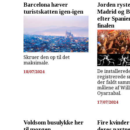
Barcelona hæver
Jorden ryst
turistskatten igen-igen
Madrid og B
efter Spanie
finalen
Skruer den op til det
maksimale.
De installered
18/07/2024
registrerede s
der faldt sa
målene af Wil
Oyarzabal.
17/07/2024
Voldsom busulykke her
Fire kvinder
til morgen
deres partn