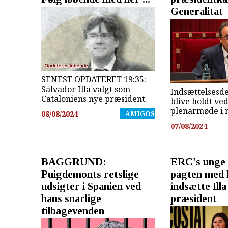
Generalitat
SENEST OPDATERET 19:35:
Salvador Illa valgt som
Indsættelsesde
Cataloniens nye præsident.
blive holdt ved
plenarmøde i 
08/08/2024
| AMIGOS
07/08/2024
BAGGRUND:
ERC's unge 
Puigdemonts retslige
pagten med 
udsigter i Spanien ved
indsætte Ill
hans snarlige
præsident
tilbagevenden