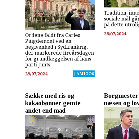
Tradition, inn
sociale mål gå
på dette utroli
28/07/2024
Ordene faldt fra Carles
Puigdemont ved en
begivenhed i Sydfrankrig,
der markerede fireårsdagen
for grundlæggelsen af hans
parti Junts.
29/07/2024
| AMIGOS
Sække med ris og
Borgmester 
kakaobønner gemte
næsen og lov
andet end mad