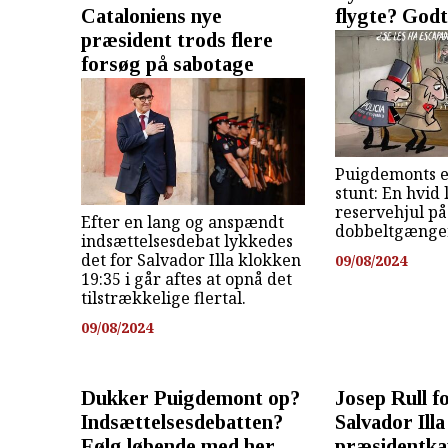
Cataloniens nye
flygte? Godt
præsident trods flere
forsøg på sabotage
Puigdemonts e
stunt: En hvid 
reservehjul på
Efter en lang og anspændt
dobbeltgænge
indsættelsesdebat lykkedes
det for Salvador Illa klokken
09/08/2024
19:35 i går aftes at opnå det
tilstrækkelige flertal.
09/08/2024
Dukker Puigdemont op?
Josep Rull f
Indsættelsesdebatten?
Salvador Ill
Følg løbende med her ...
præsidentkan