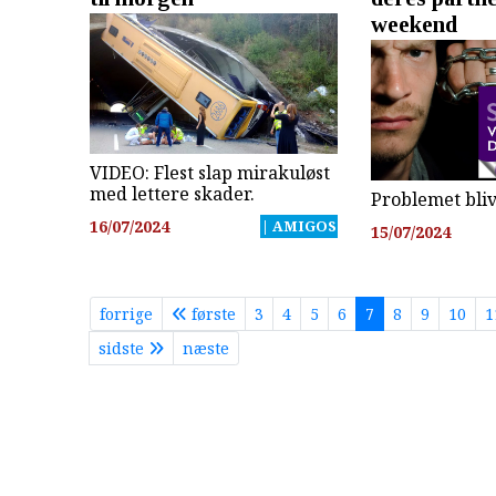
weekend
VIDEO: Flest slap mirakuløst
med lettere skader.
Problemet bli
16/07/2024
| AMIGOS
15/07/2024
forrige
første
3
4
5
6
7
8
9
10
1
sidste
næste