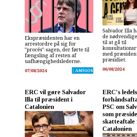
Salvador Illa h
de nødvendige
Ekspræsidenten har en
til at gå til
arrestordre på sig for
konsultations
″procés″-sagen, der førte til
med præsident
fængsling af resten af
præsidiet.
uafhængighedslederne.
06/08/2024
07/08/2024
| AMIGOS
ERC vil gøre Salvador
ERC's ledels
Illa til præsident i
forhåndsaft
Catalonien
PSC om Salva
som præside
skatteaftale 
Catalonien