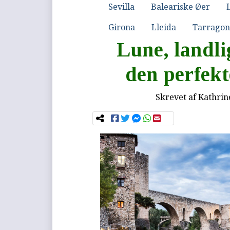
Sevilla
Baleariske Øer
Girona
Lleida
Tarrago
Lune, landlig
den perfek
Skrevet af
Kathrin