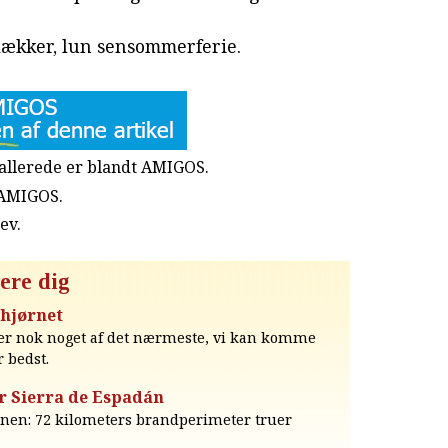
 lækker, lun sensommerferie.
u allerede er blandt AMIGOS.
 AMIGOS.
rev
.
ere dig
 hjørnet
 - er nok noget af det nærmeste, vi kan komme
r bedst.
r Sierra de Espadán
ionen: 72 kilometers brandperimeter truer