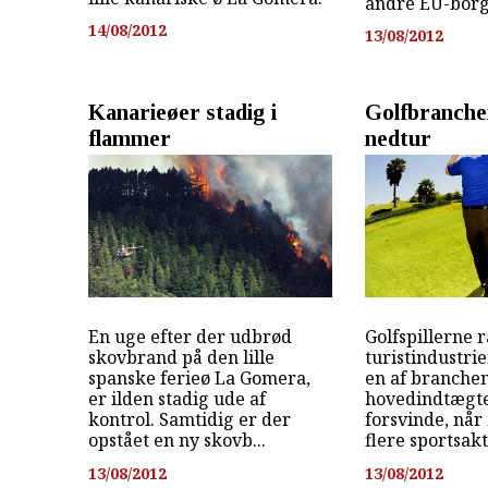
andre EU-borg
14/08/2012
13/08/2012
Kanarieøer stadig i
Golfbranche
flammer
nedtur
En uge efter der udbrød
Golfspillerne r
skovbrand på den lille
turistindustrie
spanske ferieø La Gomera,
en af branchen
er ilden stadig ude af
hovedindtægte
kontrol. Samtidig er der
forsvinde, nå
opstået en ny skovb...
flere sportsakti
13/08/2012
13/08/2012