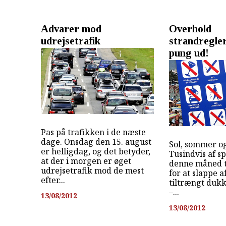
Advarer mod
Overhold
udrejsetrafik
strandregler
pung ud!
Pas på trafikken i de næste
dage. Onsdag den 15. august
Sol, sommer og
er helligdag, og det betyder,
Tusindvis af sp
at der i morgen er øget
denne måned t
udrejsetrafik mod de mest
for at slappe 
efter...
tiltrængt dukk
–...
13/08/2012
13/08/2012