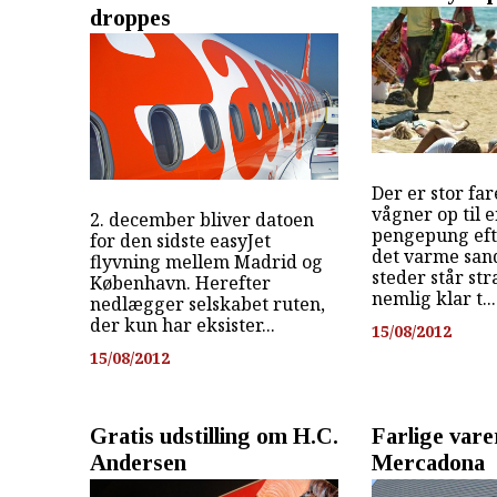
droppes
Der er stor far
vågner op til 
2. december bliver datoen
pengepung efte
for den sidste easyJet
det varme sand
flyvning mellem Madrid og
steder står st
København. Herefter
nemlig klar t...
nedlægger selskabet ruten,
der kun har eksister...
15/08/2012
15/08/2012
Gratis udstilling om H.C.
Farlige vare
Andersen
Mercadona