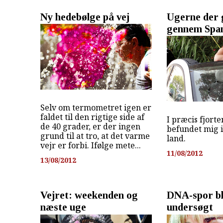
Ny hedebølge på vej
Ugerne der gi
gennem Spa
Selv om termometret igen er
faldet til den rigtige side af
I præcis fjort
de 40 grader, er der ingen
befundet mig i
grund til at tro, at det varme
land.
vejr er forbi. Ifølge mete...
11/08/2012
13/08/2012
Vejret: weekenden og
DNA-spor bl
næste uge
undersøgt