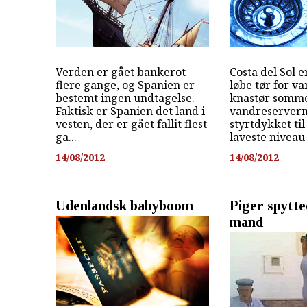
Verden er gået bankerot
Costa del Sol er
flere gange, og Spanien er
løbe tør for va
bestemt ingen undtagelse.
knastør somme
Faktisk er Spanien det land i
vandreserver
vesten, der er gået fallit flest
styrtdykket til
ga...
laveste niveau i 
14/08/2012
14/08/2012
Udenlandsk babyboom
Piger spytte
mand