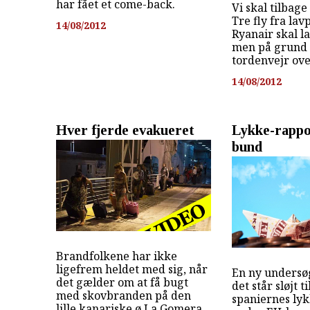
har fået et come-back.
Vi skal tilbage 
Tre fly fra lav
14/08/2012
Ryanair skal l
men på grund a
tordenvejr over
14/08/2012
Hver fjerde evakueret
Lykke-rappor
bund
Brandfolkene har ikke
ligefrem heldet med sig, når
En ny undersøg
det gælder om at få bugt
det står sløjt t
med skovbranden på den
spaniernes lykk
lille kanariske ø La Gomera.