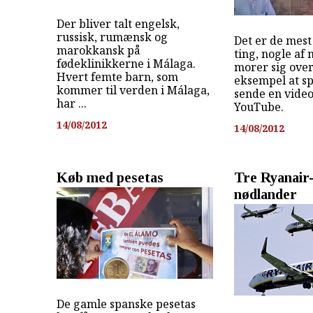
Der bliver talt engelsk,
russisk, rumænsk og
Det er de mes
marokkansk på
ting, nogle af
fødeklinikkerne i Málaga.
morer sig over
Hvert femte barn, som
eksempel at sp
kommer til verden i Málaga,
sende en video
har ...
YouTube.
14/08/2012
14/08/2012
Køb med pesetas
Tre Ryanair-
nødlander
De gamle spanske pesetas