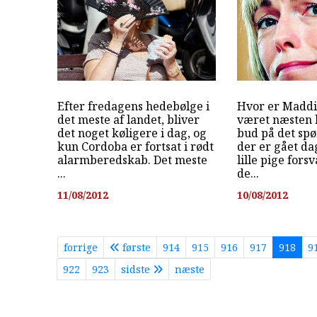
Efter fredagens hedebølge i
Hvor er Maddi
det meste af landet, bliver
været næsten 
det noget køligere i dag, og
bud på det sp
kun Cordoba er fortsat i rødt
der er gået da
alarmberedskab. Det meste
lille pige fors
...
de...
11/08/2012
10/08/2012
forrige
første
914
915
916
917
918
9
922
923
sidste
næste