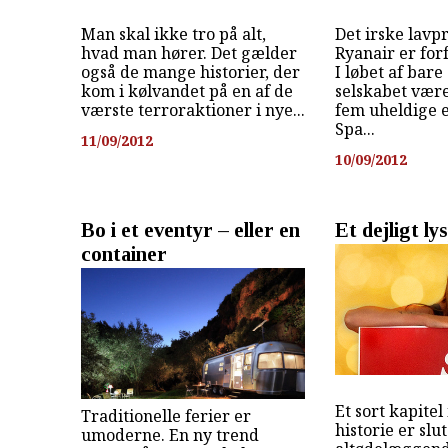
Man skal ikke tro på alt,
Det irske lavpr
hvad man hører. Det gælder
Ryanair er forf
også de mange historier, der
I løbet af bare
kom i kølvandet på en af de
selskabet være
værste terroraktioner i nye...
fem uheldige e
Spa...
11/09/2012
10/09/2012
Bo i et eventyr – eller en
Et dejligt ly
container
Et sort kapitel 
Traditionelle ferier er
historie er slu
umoderne. En ny trend