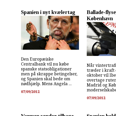
Spanien i nyt kvælertag
Ballade-flyse
København
Den Europæiske
Centralbank vil nu købe
Når vintertra
spanske statsobligationer
træder i kraft
men på skrappe betingelser,
oktober vil Ib
og Spanien skal bede om
overtage rute
nødhjælp. Mens Angela ...
Madrid og Køb
moderselskabe
07/09/2012
07/09/2012
Varmen vender tilbage
Spanien hold