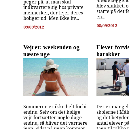
altødelæggend
peger på, at man skal
blev slukket, 
indkvartere sig hos private
starte på det f
mennesker, der lejer deres
en...
boliger ud. Men ikke hv...
08/09/2012
09/09/2012
Vejret: weekenden og
Elever forvis
næste uge
barakker
Sommeren er ikke helt forbi
Der er mangel 
endnu. Selv om det kølige
skolerne i Mál
vejr fortsætter nogle dage
og det betyder,
endnu, så bliver det varmere
antal elever 
igen. Sidst på ugen kommer
tage til takke 