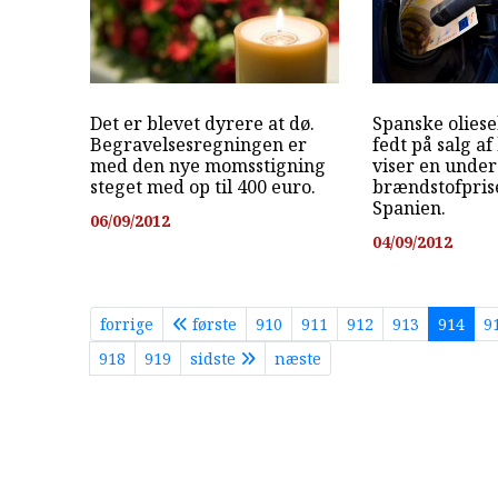
Det er blevet dyrere at dø.
Spanske oliese
Begravelsesregningen er
fedt på salg a
med den nye momsstigning
viser en under
steget med op til 400 euro.
brændstofpris
Spanien.
06/09/2012
04/09/2012
forrige
første
910
911
912
913
914
9
918
919
sidste
næste