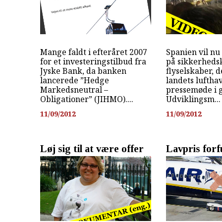
Mange faldt i efteråret 2007
Spanien vil n
for et investeringstilbud fra
på sikkerhedsk
Jyske Bank, da banken
flyselskaber, 
lancerede ”Hedge
landets lufthav
Markedsneutral –
pressemøde i 
Obligationer” (JIHMO)....
Udviklingsm...
11/09/2012
11/09/2012
Løj sig til at være offer
Lavpris forf