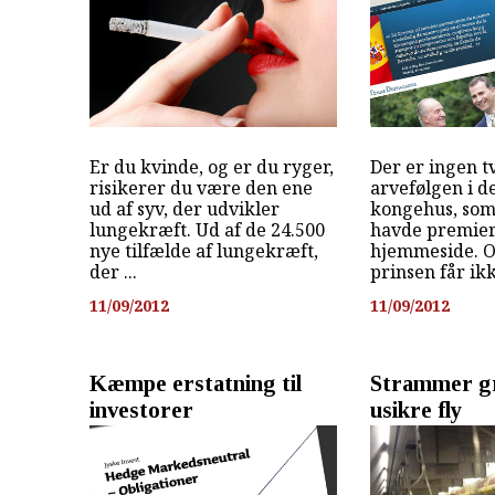
Er du kvinde, og er du ryger,
Der er ingen t
risikerer du være den ene
arvefølgen i d
ud af syv, der udvikler
kongehus, so
lungekræft. Ud af de 24.500
havde premier
nye tilfælde af lungekræft,
hjemmeside. O
der ...
prinsen får ik
11/09/2012
11/09/2012
Kæmpe erstatning til
Strammer g
investorer
usikre fly