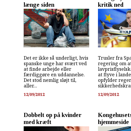
længe siden
kritik ned
Det er ikke så underligt, hvis
Trusler fra Sp
spanske unge har svært ved
regering om at
at finde arbejde eller
lavprisflyselsk
færdiggøre en uddannelse.
at flyve i land
Det stod nemlig sløjt til,
opfylder rege
aller...
sikkerhedskrav,
12/09/2012
12/09/2012
Dobbelt op på kvinder
Kongehusets
med kræft
hjemmeside