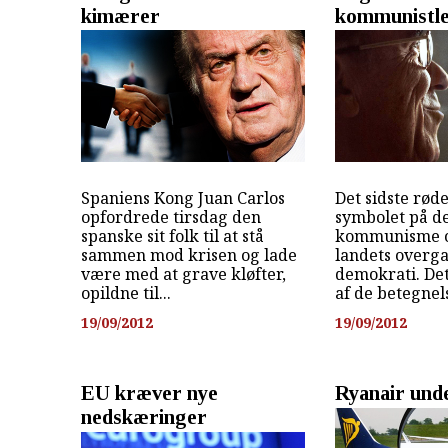
kimærer
kommunistle
Spaniens Kong Juan Carlos
Det sidste røde
opfordrede tirsdag den
symbolet på d
spanske sit folk til at stå
kommunisme og
sammen mod krisen og lade
landets overga
være med at grave kløfter,
demokrati. Det
opildne til...
af de betegnelse
19/09/2012
19/09/2012
EU kræver nye
Ryanair und
nedskæringer