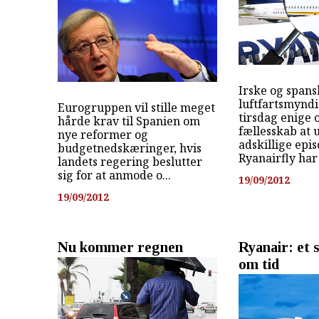
Irske og spans
luftfartsmynd
Eurogruppen vil stille meget
tirsdag enige 
hårde krav til Spanien om
fællesskab at
nye reformer og
adskillige epis
budgetnedskæringer, hvis
Ryanairfly har 
landets regering beslutter
sig for at anmode o...
19/09/2012
19/09/2012
Nu kommer regnen
Ryanair: et
om tid