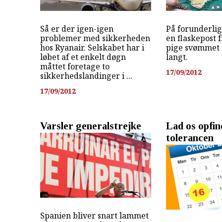
Så er der igen-igen
På forunderlig
problemer med sikkerheden
en flaskepost f
hos Ryanair. Selskabet har i
pige svømmet
løbet af et enkelt døgn
langt.
måttet foretage to
17/09/2012
sikkerhedslandinger i ...
17/09/2012
Varsler generalstrejke
Lad os opfin
tolerancen
Spanien bliver snart lammet