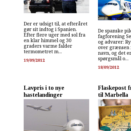
Der er udsigt til, at efteråret
gør sit indtog i Spanien.
De spanske pil
Efter flere uger med sol fra
fagforening Se
en klar himmel og 30
og advarer: Ry
graders varme falder
over grænsen 
termometret m...
navn, og det e
spørgsmål o...
19/09/2012
18/09/2012
Lavpris i to nye
Flaskepost 
hastelandinger
til Marbella