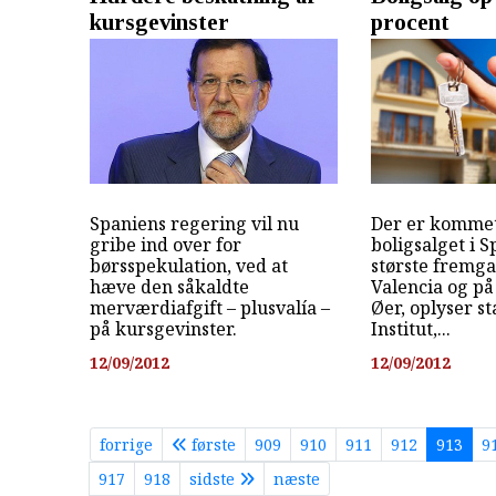
kursgevinster
procent
Spaniens regering vil nu
Der er kommet
gribe ind over for
boligsalget i 
børsspekulation, ved at
største fremga
hæve den såkaldte
Valencia og på
merværdiafgift – plusvalía –
Øer, oplyser st
på kursgevinster.
Institut,...
12/09/2012
12/09/2012
forrige
første
909
910
911
912
913
9
917
918
sidste
næste