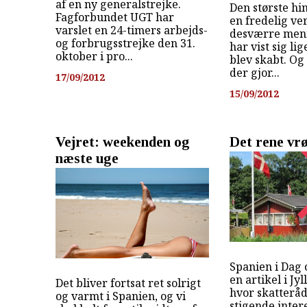
af en ny generalstrejke.
Den største hin
Fagforbundet UGT har
en fredelig ve
varslet en 24-timers arbejds-
desværre menn
og forbrugsstrejke den 31.
har vist sig lig
oktober i pro...
blev skabt. O
der gjor...
17/09/2012
15/09/2012
Vejret: weekenden og
Det rene vrø
næste uge
Spanien i Dag 
en artikel i Jy
Det bliver fortsat ret solrigt
hvor skatterå
og varmt i Spanien, og vi
stigende intere