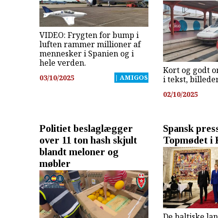
VIDEO: Frygten for bump i
luften rammer millioner af
mennesker i Spanien og i
hele verden.
Kort og godt o
03/10/2025
| AMIGOS
i tekst, billed
02/10/2025
Politiet beslaglægger
Spansk pres
over 11 ton hash skjult
Topmødet i
blandt meloner og
møbler
De baltiske la