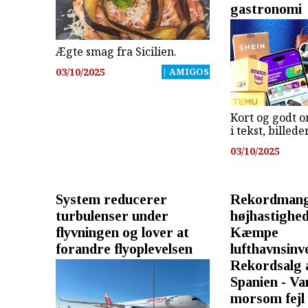
gastronomi
Ægte smag fra Sicilien.
03/10/2025
| AMIGOS
Kort og godt o
i tekst, billed
03/10/2025
System reducerer
Rekordmang
turbulenser under
højhastighed
flyvningen og lover at
Kæmpe
forandre flyoplevelsen
lufthavnsinv
Rekordsalg af
Spanien - Va
morsom fejl