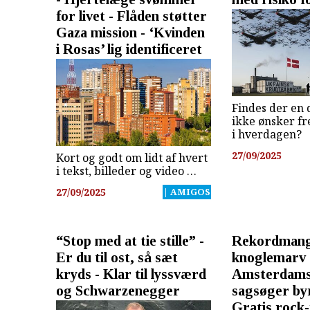
for livet - Flåden støtter
Gaza mission - ‘Kvinden
i Rosas’ lig identificeret
Findes der en 
ikke ønsker fr
i hverdagen?
27/09/2025
Kort og godt om lidt af hvert
i tekst, billeder og video …
27/09/2025
| AMIGOS
“Stop med at tie stille” -
Rekordmang
Er du til ost, så sæt
knoglemarv 
kryds - Klar til lyssværd
Amsterdams
og Schwarzenegger
sagsøger by
Gratis rock-