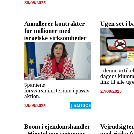
30/09/2025
Annullerer kontrakter
Ugen set i b
for millioner med
israelske virksomheder
I denne artikel
dagens klumme
link til alle u
Spaniens
forsvarsministerium i passiv
27/09/2025
aktion.
29/09/2025
| AMIGOS
Boom i ejendomshandler
Vejrudsigte
- Hjertelæge svømmer
med risiko f