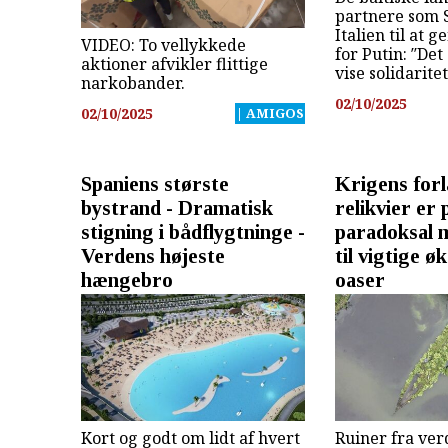
partnere som 
Italien til at 
VIDEO: To vellykkede
for Putin: ″Det 
aktioner afvikler flittige
vise solidarite
narkobander.
02/10/2025
02/10/2025
| AMIGOS
Spaniens største
Krigens forl
bystrand - Dramatisk
relikvier er 
stigning i bådflygtninge -
paradoksal 
Verdens højeste
til vigtige ø
hængebro
oaser
Kort og godt om lidt af hvert
Ruiner fra ve