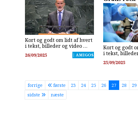
Kort og godt om lidt af hvert
i tekst, billeder og video …
Kort og godt o
i tekst, billed
26/09/2025
| AMIGOS
25/09/2025
forrige
første
23
24
25
26
27
28
29
sidste
næste