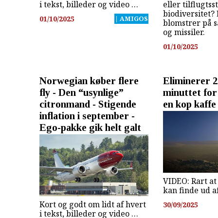
i tekst, billeder og video …
eller tilflugtss
biodiversitet? 
01/10/2025
| AMIGOS
blomstrer på 
og missiler.
01/10/2025
Norwegian køber flere
Eliminerer 2
fly - Den “usynlige”
minuttet for
citronmand - Stigende
en kop kaffe 
inflation i september -
Ego-pakke gik helt galt
VIDEO: Rart at
kan finde ud a
Kort og godt om lidt af hvert
30/09/2025
i tekst, billeder og video …