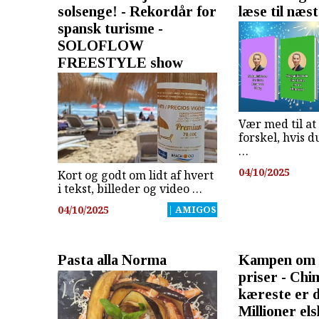
solsenge! - Rekordår for
læse til næs
spansk turisme -
SOLOFLOW
FREESTYLE show
Vær med til at
forskel, hvis 
…
04/10/2025
Kort og godt om lidt af hvert
i tekst, billeder og video …
04/10/2025
| AMIGOS
Pasta alla Norma
Kampen om d
priser - Ch
kæreste er d
Millioner el