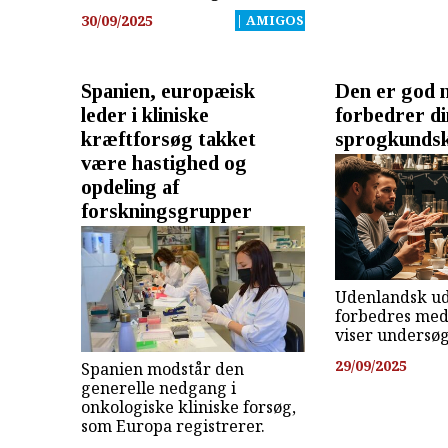
30/09/2025
| AMIGOS
Spanien, europæisk
Den er god 
leder i kliniske
forbedrer d
kræftforsøg takket
sprogkunds
være hastighed og
opdeling af
forskningsgrupper
Udenlandsk ud
forbedres med
viser undersøg
29/09/2025
Spanien modstår den
generelle nedgang i
onkologiske kliniske forsøg,
som Europa registrerer.