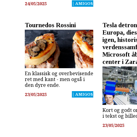
24/05/2025
| AMIGOS
Tournedos Rossini
Tesla detron
Europa, dies
igen, histori
verdenssam
Microsoft å
center i Zar
En klassisk og overbevisende
ret med kant - men også i
den dyre ende.
23/05/2025
| AMIGOS
Kort og godt o
i tekst og bill
23/05/2025