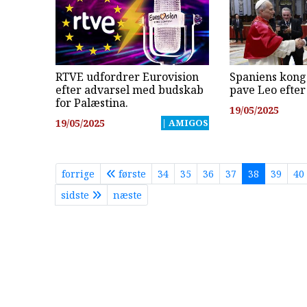
RTVE udfordrer Eurovision
Spaniens kong
efter advarsel med budskab
pave Leo efter
for Palæstina.
19/05/2025
19/05/2025
| AMIGOS
forrige
første
34
35
36
37
38
39
40
sidste
næste