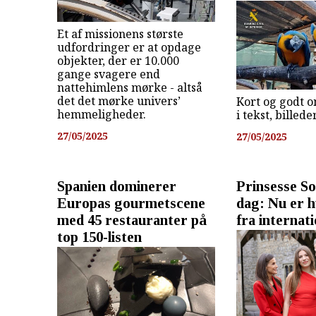
Et af missionens største
udfordringer er at opdage
objekter, der er 10.000
gange svagere end
nattehimlens mørke - altså
det det mørke univers’
Kort og godt o
hemmeligheder.
i tekst, billed
27/05/2025
27/05/2025
Spanien dominerer
Prinsesse So
Europas gourmetscene
dag: Nu er h
med 45 restauranter på
fra internati
top 150-listen