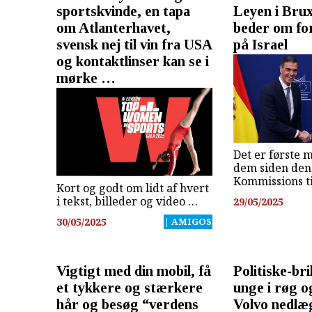
sportskvinde, en tapa
Leyen i Brux
om Atlanterhavet,
beder om fo
svensk nej til vin fra USA
på Israel
og kontaktlinser kan se i
mørke …
Det er første
dem siden den
Kommissions t
Kort og godt om lidt af hvert
i tekst, billeder og video …
29/05/2025
30/05/2025
| AMIGOS
Vigtigt med din mobil, få
Politiske-bril
et tykkere og stærkere
unge i røg 
hår og besøg “verdens
Volvo nedlæ