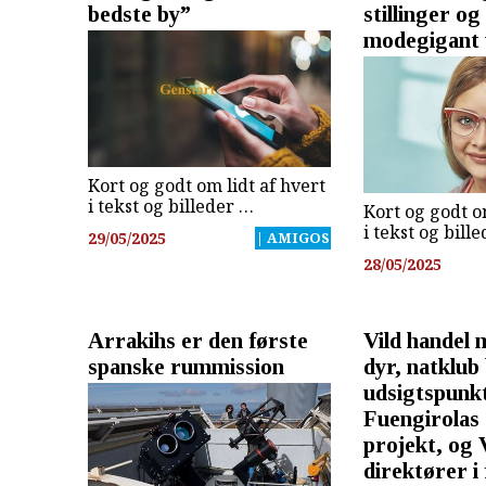
bedste by”
stillinger og
modegigant 
Kort og godt om lidt af hvert
i tekst og billeder …
Kort og godt o
i tekst og bill
29/05/2025
| AMIGOS
28/05/2025
Arrakihs er den første
Vild handel 
spanske rummission
dyr, natklub 
udsigtspunk
Fuengirolas 
projekt, og
direktører i