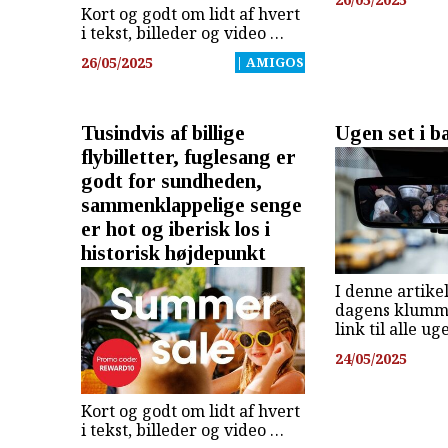
Kort og godt om lidt af hvert
i tekst, billeder og video …
26/05/2025
| AMIGOS
Tusindvis af billige
Ugen set i b
flybilletter, fuglesang er
godt for sundheden,
sammenklappelige senge
er hot og iberisk los i
historisk højdepunkt
I denne artikel
dagens klumme
link til alle u
24/05/2025
Kort og godt om lidt af hvert
i tekst, billeder og video …