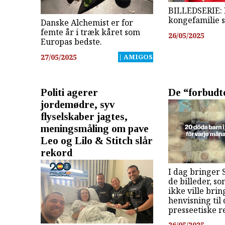
BILLEDSERIE: 
kongefamilie s
Danske Alchemist er for
femte år i træk kåret som
26/05/2025
Europas bedste.
27/05/2025
| AMIGOS
Politi agerer
De “forbudte
jordemødre, syv
flyselskaber jagtes,
meningsmåling om pave
Leo og Lilo & Stitch slår
rekord
I dag bringer 
de billeder, 
ikke ville bri
henvisning til
presseetiske r
26/05/2025