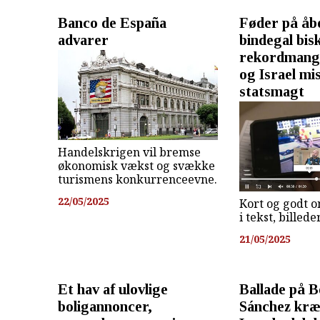
Banco de España
Føder på åb
advarer
bindegal bis
rekordmange
og Israel mi
statsmagt
Handelskrigen vil bremse
økonomisk vækst og svække
turismens konkurrenceevne.
22/05/2025
Kort og godt o
i tekst, billed
21/05/2025
Et hav af ulovlige
Ballade på 
boligannoncer,
Sánchez kræ