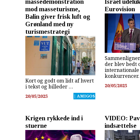
massedemonstration
Israel udelu
mod masseturisme,
Eurovision
Balin giver frisk luft og
Grønland med ny
turismestrategi
Sammenligner
der blev bedt 
internationale
konkurrencer.
Kort og godt om lidt af hvert
20/05/2025
i tekst og billeder …
20/05/2025
| AMIGOS
Krigen rykkede ind i
VIDEO: Pav
stuerne
indsættelse