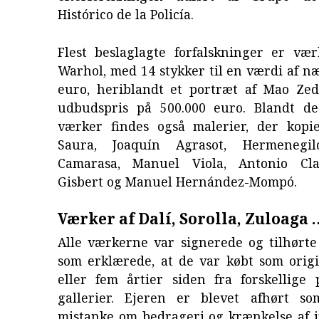
Histórico de la Policía.
Flest beslaglagte forfalskninger er væ
Warhol, med 14 stykker til en værdi af n
euro, heriblandt et portræt af Mao Z
udbudspris på 500.000 euro. Blandt de
værker findes også malerier, der kopi
Saura, Joaquín Agrasot, Hermenegi
Camarasa, Manuel Viola, Antonio Cla
Gisbert og Manuel Hernández-Mompó.
Værker af Dalí, Sorolla, Zuloaga 
Alle værkerne var signerede og tilhørte
som erklærede, at de var købt som origi
eller fem årtier siden fra forskellige 
gallerier. Ejeren er blevet afhørt so
mistanke om bedrageri og krænkelse af i