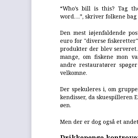
“Who’s bill is this? Tag t
word….”, skriver folkene bag
Den mest iøjenfaldende pos
euro for "diverse fiskeretter
produkter der blev serveret.
mange, om fiskene mon var
andre restauratører spøge
velkomne.
Der spekuleres i, om grup
kendisser, da skuespilleren 
øen.
Men der er dog også et andet
Drikkepenge-kontrove