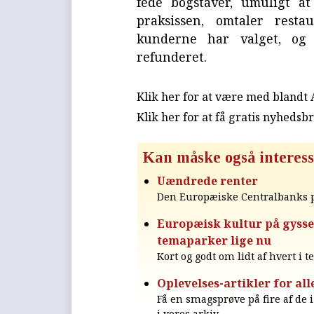
fede bogstaver, umuligt a
praksissen, omtaler rest
kunderne har valget, og
refunderet.
Klik her for at være med blandt
Klik her for at få gratis nyhedsb
Kan måske også interess
Uændrede renter
Den Europæiske Centralbanks p
Europæisk kultur på gysse
temaparker lige nu
Kort og godt om lidt af hvert i t
Oplevelses-artikler for all
Få en smagsprøve på fire af de i 
i vores arkiv.