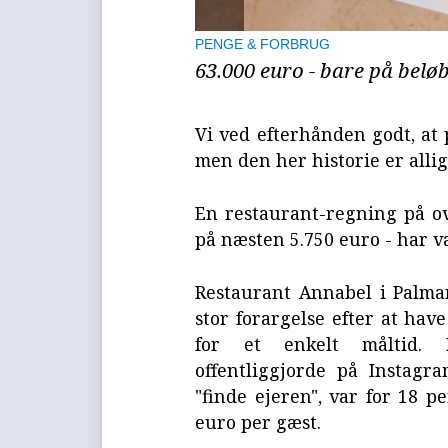
PENGE & FORBRUG
63.000 euro - bare på belø
Vi ved efterhånden godt, at 
men den her historie er allige
En restaurant-regning på ov
på næsten 5.750 euro - har v
Restaurant Annabel i Palma
stor forargelse efter at hav
for et enkelt måltid. 
offentliggjorde på Instag
"finde ejeren", var for 18 p
euro per gæst.