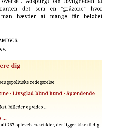
t overse". Adspurgt om lovligheden af
auranten det som en "gråzone" hvor
 man hævder at mange får beløbet
 AMIGOS.
rev
.
ere dig
engepolitiske redegørelse
rne - Livsglad blind hund - Spændende
ekst, billeder og video …
e …
alt 767 oplevelses-artikler, der ligger klar til dig