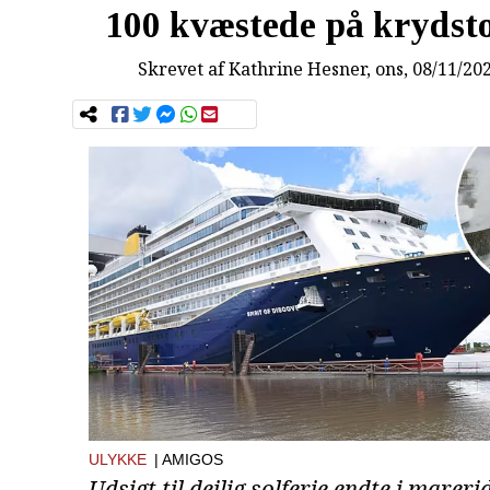
100 kvæstede på krydst
Skrevet af
Kathrine Hesner
, ons, 08/11/20
ULYKKE
| AMIGOS
Udsigt til dejlig solferie endte i marerid