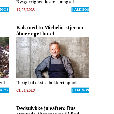
Nysgerrighed koster fængsel.
IGOS
17/08/2023
| AMIGOS
Kok med to Michelin-stjerner
åbner eget hotel
nt.
Udsigt til ekstra lækkert ophold.
IGOS
01/05/2023
| AMIGOS
Dødsulykke juleaften: Bus