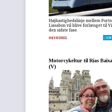
Højhastighedslinje mellem Porto
Lissabon vil blive forlænget til Vi
den sidste fase.
04/10/2022
| AM
Motorcykeltur til Rías Baix
(V)