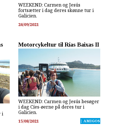
WEEKEND: Carmen og Jesús
fortsætter i dag deres skønne tur i
Galicien.
26/09/2021
as
Motorcykeltur til Rías Baixas II
WEEKEND: Carmen og Jesús besøger
i dag Cíes-øerne på deres tur i
Galicien.
 i
15/08/2021
| AMIGOS