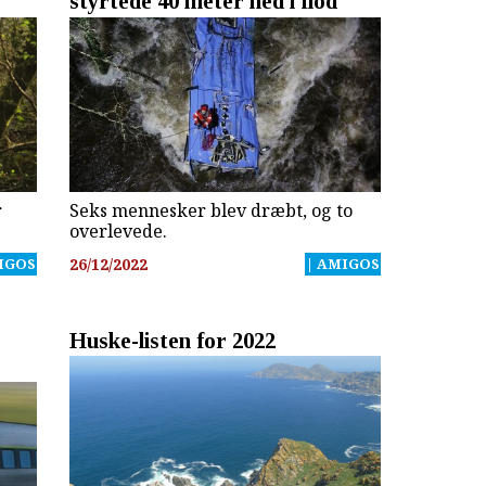
styrtede 40 meter ned i flod
r
Seks mennesker blev dræbt, og to
overlevede.
IGOS
26/12/2022
| AMIGOS
Huske-listen for 2022