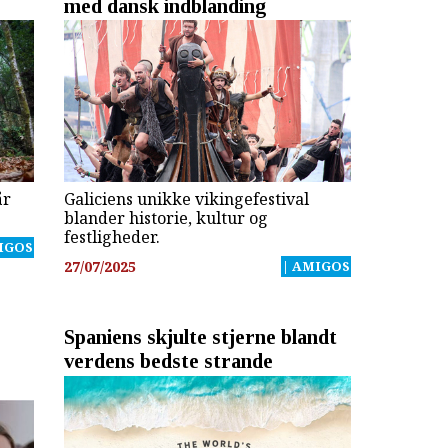
med dansk indblanding
år
Galiciens unikke vikingefestival
blander historie, kultur og
festligheder.
IGOS
27/07/2025
| AMIGOS
Spaniens skjulte stjerne blandt
verdens bedste strande