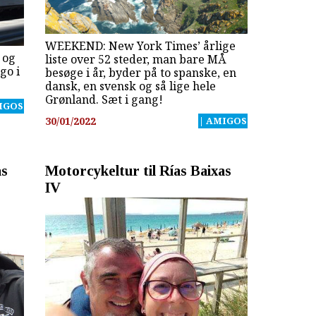
WEEKEND: New York Times’ årlige
 og
liste over 52 steder, man bare MÅ
go i
besøge i år, byder på to spanske, en
dansk, en svensk og så lige hele
Grønland. Sæt i gang!
IGOS
30/01/2022
| AMIGOS
as
Motorcykeltur til Rías Baixas
IV