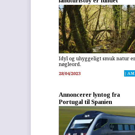
landturistby er fundet
Idyl og uhyggeligt smuk natur e
nøgleord.
28/04/2023
| AM
Annoncerer lyntog fra
Portugal til Spanien