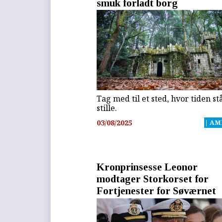
smuk forladt borg
Tag med til et sted, hvor tiden st
stille.
03/08/2025
| AM
Kronprinsesse Leonor
modtager Storkorset for
Fortjenester for Søværnet