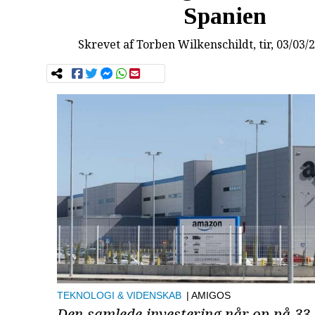
Spanien
Skrevet af
Torben Wilkenschildt
, tir, 03/03/
TEKNOLOGI & VIDENSKAB
| AMIGOS
Den samlede investering når op på 33,