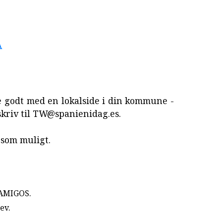
A
re godt med en lokalside i din kommune -
skriv til TW@spanienidag.es.
 som muligt.
 AMIGOS.
rev
.