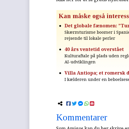
Kan måske også interess
Det globale fænomen: ”Tur
Skærmturisme boomer i Spanien
rejsende til lokale perler
40 års ventetid overstået
Kulturaftale på plads uden regl
AI-udviklingen
Villa Antiopa; et romersk d
I kælderen under en beboelsese
Kommentarer
Som Amigos kan du her skrive en 