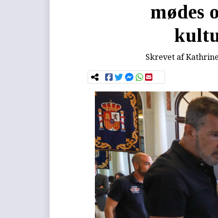
mødes o
kult
Skrevet af
Kathrin