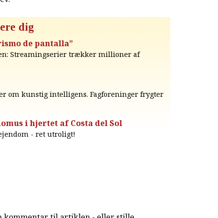
ere dig
ismo de pantalla”
: Streamingserier trækker millioner af
er om kunstig intelligens. Fagforeninger frygter
omus i hjertet af Costa del Sol
jendom - ret utroligt!
kommentar til artiklen - eller stille