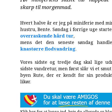
skarp til morgenmad.
Hvert halve år er jeg på miniferie med mi
hustru, Bente. Søndag i forrige uge start
overraskende hård tur
,
mens det den seneste søndag hand
knastørre flodvandring
.
Vores sidste og tredje dag skal lige ud
sidste vandretur, men først slår vi et smu
byen Rute, der er kendt for sin produkt
likør.
Klik her for at logge ind, hvis du allerede er b