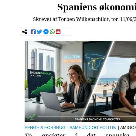
Spaniens økonom
Skrevet af
Torben Wilkenschildt
, tor, 11/06/
PENGE & FORBRUG
SAMFUND OG POLITIK
| AMIGO
To ansigter i det spanske