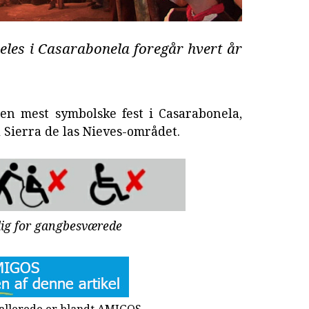
eles i Casarabonela foregår hvert år
den mest symbolske fest i Casarabonela,
Sierra de las Nieves-området.
lig for gangbesværede
u allerede er blandt AMIGOS.