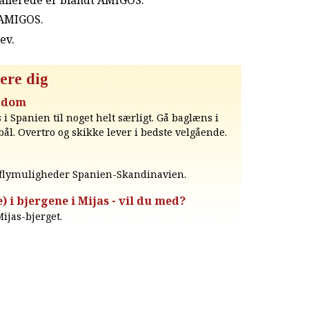
 AMIGOS.
rev
.
ere dig
igdom
i Spanien til noget helt særligt. Gå baglæns i
bål. Overtro og skikke lever i bedste velgående.
s flymuligheder Spanien-Skandinavien.
) i bjergene i Mijas - vil du med?
ijas-bjerget.