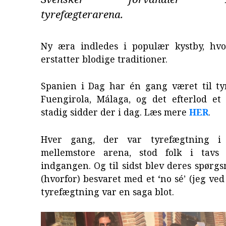
tyrefægterarena.
Ny æra indledes i populær kystby, hv
erstatter blodige traditioner.
Spanien i Dag har én gang været til ty
Fuengirola, Málaga, og det efterlod et 
stadig sidder der i dag. Læs mere
HER
.
Hver gang, der var tyrefægtning i 
mellemstore arena, stod folk i tavs 
indgangen. Og til sidst blev deres spørgs
(hvorfor) besvaret med et ‘no sé’ (jeg ved
tyrefægtning var en saga blot.