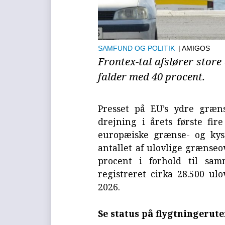
SAMFUND OG POLITIK
| AMIGOS
Frontex-tal afslører store
falder med 40 procent.
Presset på EU’s ydre græn
drejning i årets første fir
europæiske grænse- og kyst
antallet af ulovlige grænseo
procent i forhold til sam
registreret cirka 28.500 ul
2026.
Se status på flygtningerute