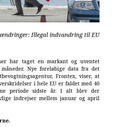
 ændringer: Illegal indvandring til EU
ser har taget en markant og uventet
e måneder. Nye foreløbige data fra det
bevogtningsagentur, Frontex, viser, at
verskridelser i hele EU er faldet med 40
me periode sidste år. I alt blev der
ovlige indrejser mellem januar og april
rne.