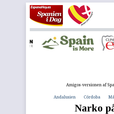
Amigos-versionen af Spa
Andalusien
Córdoba
Má
Narko p