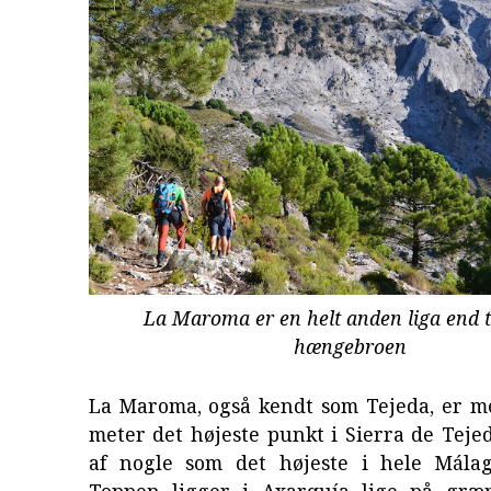
La Maroma er en helt anden liga end t
hængebroen
La Maroma, også kendt som Tejeda, er me
meter det højeste punkt i Sierra de Teje
af nogle som det højeste i hele Málag
Toppen ligger i Axarquía lige på græ