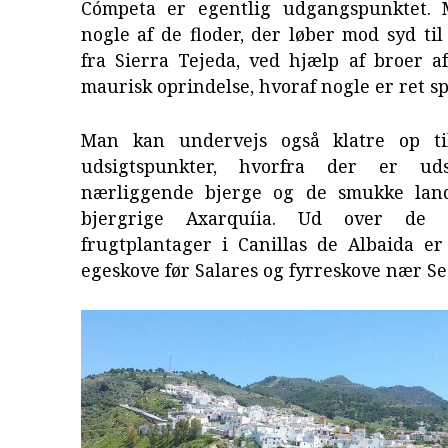
Cómpeta er egentlig udgangspunktet. 
nogle af de floder, der løber mod syd ti
fra Sierra Tejeda, ved hjælp af broer a
maurisk oprindelse, hvoraf nogle er ret s
Man kan undervejs også klatre op til
udsigtspunkter, hvorfra der er ud
nærliggende bjerge og de smukke land
bjergrige Axarquíia. Ud over de t
frugtplantager i Canillas de Albaida e
egeskove før Salares og fyrreskove nær Se