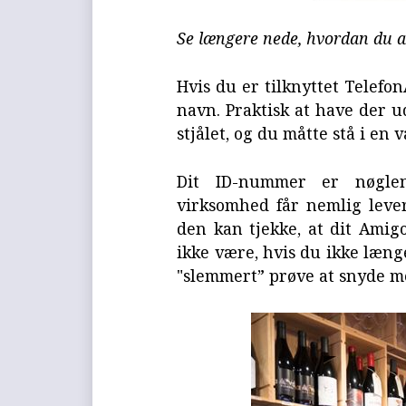
Se længere nede, hvordan du al
Hvis du er tilknyttet Telefo
navn. Praktisk at have der ud
stjålet, og du måtte stå i en 
Dit ID-nummer er nøglen
virksomhed får nemlig lever
den kan tjekke, at dit Amigo
ikke være, hvis du ikke læng
"slemmert” prøve at snyde me