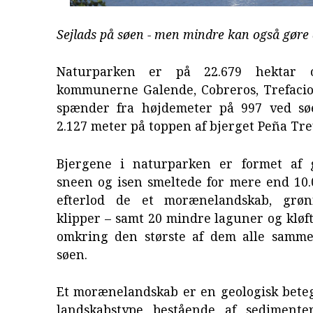
Sejlads på søen - men mindre kan også gøre 
Naturparken er på 22.679 hektar o
kommunerne Galende, Cobreros, Trefacio
spænder fra højdemeter på 997 ved sø
2.127 meter på toppen af bjerget Peña Tre
Bjergene i naturparken er formet af g
sneen og isen smeltede for mere end 10.
efterlod de et morænelandskab, grø
klipper – samt 20 mindre laguner og kløf
omkring den største af dem alle samme
søen.
Et morænelandskab er en geologisk beteg
landskabstype bestående af sedimenter