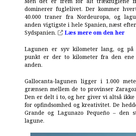
Men det er frem for alt trækfuglene f
dominerer fuglelivet. Der kommer hve
40.000 traner fra Nordeuropa, og lag
anden vigtigste i hele Spanien, næst efte
Sydspanien.
Læs mere om den her
Lagunen er syv kilometer lang, og på
punkt er der to kilometer fra den ene 
anden.
Gallocanta-lagunen ligger i 1.000 met
grænsen mellem de to provinser Zaragoz
Den er delt i to, og her giver vi altså ik
for opfindsomhed og kreativitet. De hed
Grande og Lagunazo Pequeño – den sto
lagune.