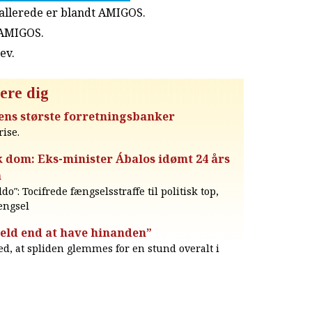
u allerede er blandt AMIGOS.
 AMIGOS.
rev
.
ere dig
ens største forretningsbanker
ise.
k dom: Eks-minister Ábalos idømt 24 års
n
o″: Tocifrede fængselsstraffe til politisk top,
ængsel
held end at have hinanden”
d, at spliden glemmes for en stund overalt i