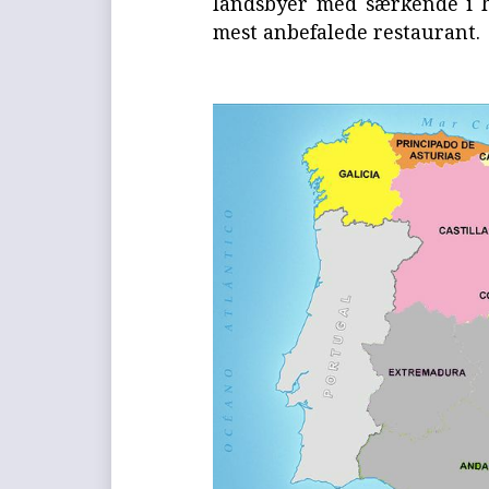
landsbyer med særkende i h
mest anbefalede restaurant.