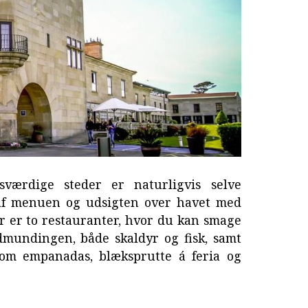
sværdige steder er naturligvis selve
af menuen og udsigten over havet med
r er to restauranter, hvor du kan smage
dmundingen, både skaldyr og fisk, samt
 som empanadas, blæksprutte á feria og