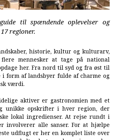
uide til spændende oplevelser og
 17 regioner.
andskaber, historie, kultur og kulturarv,
 flere mennesker at tage på national
pdage her. Fra nord til syd og fra øst til
e i form af landsbyer fulde af charme og
isk værdi.
idelige aktiver er gastronomien med et
g unikke opskrifter i hver region, der
ke lokal ingredienser. At rejse rundt i
r involverer alle sanser. For at hjælpe
te udflugt er her en komplet liste over