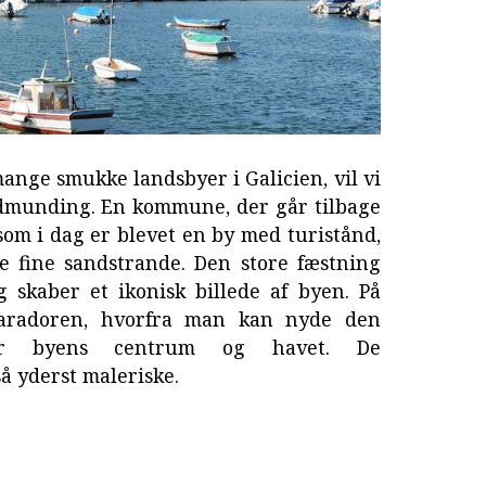
mange smukke landsbyer i Galicien, vil vi
odmunding. En kommune, der går tilbage
som i dag er blevet en by med turistånd,
ke fine sandstrande. Den store fæstning
g skaber et ikonisk billede af byen. På
Paradoren, hvorfra man kan nyde den
ver byens centrum og havet. De
å yderst maleriske.