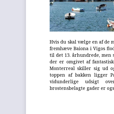
Hvis du skal vælge en af de 
fremhæve Baiona i Vigos fl
til det 13. århundrede, men 
der er omgivet af fantastis
Monterreal skiller sig ud o
toppen af bakken ligger 
vidunderlige udsigt o
brostensbelagte gader er ogs