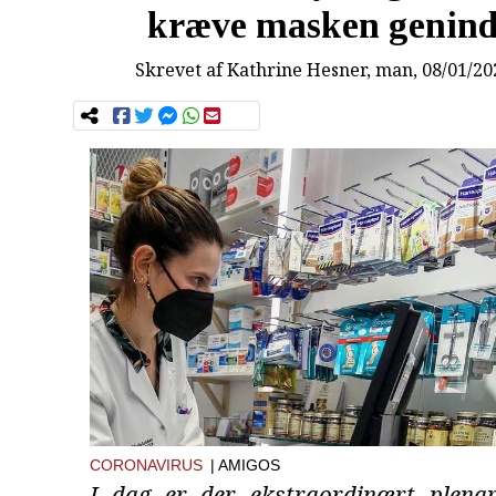
kræve masken genind
Skrevet af
Kathrine Hesner
, man, 08/01/20
CORONAVIRUS
| AMIGOS
I dag er der ekstraordinært plena