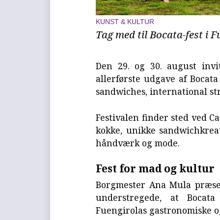
KUNST & KULTUR
Tag med til Bocata-fest i F
Den 29. og 30. august inv
allerførste udgave af Bocata
sandwiches, international st
Festivalen finder sted ved C
kokke, unikke sandwichkrea
håndværk og mode.
Fest for mad og kultur
Borgmester Ana Mula præse
understregede, at Bocata
Fuengirolas gastronomiske og