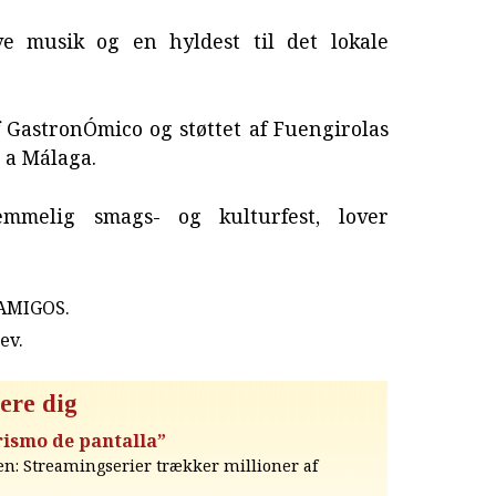
ive musik og en hyldest til det lokale
f GastronÓmico og støttet af Fuengirolas
 a Málaga.
emmelig smags- og kulturfest, lover
 AMIGOS.
rev
.
ere dig
ismo de pantalla”
: Streamingserier trækker millioner af