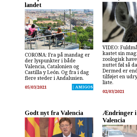
landet
VIDEO: Fuldmå
kastet sin mag
CORONA: Fra på mandag er
zoologisk have,
der lyspunkter i både
nuttet føl så d
Valencia, Catalonien og
Dermed er endn
Castilla y León. Og fra i dag
tilføjet en ud
flere steder i Andalusien.
liste.
05/03/2021
| AMIGOS
02/03/2021
Godt nyt fra Valencia
Ændringer i
Valencia