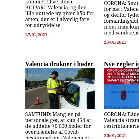
kommet til verden i
CORONA: Smitt
BIOPARC Valencia, og den
fortsat i Valen
lille nuttede ny giver håb for
og derfor lyde
arten, der er i alvorlig fare
forsamlingsloft
for udryddelse.
mens man kun
med samboend
27/01/2021
25/01/2021
Valencia drukner i bøder
Nye regler i
SAMFUND: Manglen på
CORONA: Både
personale gør, at kun 454 af
Valencia stra
de uddelte 70.000 bøder for
restriktionern
overtrædelse af Covid-
20/01/2021
bestemmelser i Valencia er