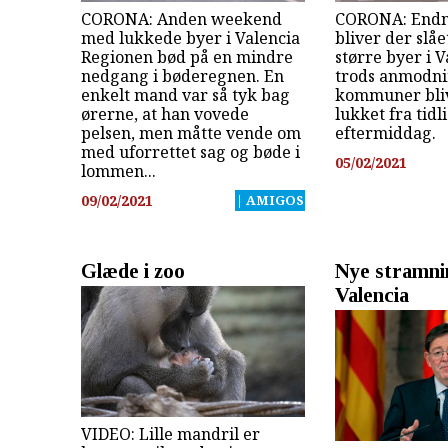
CORONA: Anden weekend
CORONA: Endn
med lukkede byer i Valencia
bliver der slå
Regionen bød på en mindre
større byer i V
nedgang i bøderegnen. En
trods anmodnin
enkelt mand var så tyk bag
kommuner bliv
ørerne, at han vovede
lukket fra tidl
pelsen, men måtte vende om
eftermiddag.
med uforrettet sag og bøde i
05/02/2021
lommen...
09/02/2021
| AMIGOS
Glæde i zoo
Nye stramni
Valencia
VIDEO: Lille mandril er