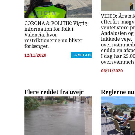
VIDEO: Årets f
efterårs-møgv
CORONA & POLITIK: Vigtig
ventet store p
information for folk i
Andalusien og
Valencia, hvor
lukkede veje,
restriktionerne nu bliver
oversvømmede
forlænget.
endda en afspo
12/11/2020
| AMIGOS
I dag har 25.0
oversvømmelse
06/11/2020
Flere reddet fra uvejr
Reglerne nu 