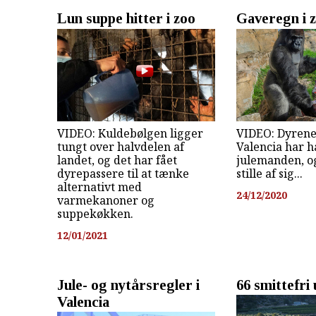
Lun suppe hitter i zoo
Gaveregn i 
VIDEO: Kuldebølgen ligger
VIDEO: Dyrene
tungt over halvdelen af
Valencia har h
landet, og det har fået
julemanden, og
dyrepassere til at tænke
stille af sig...
alternativt med
24/12/2020
varmekanoner og
suppekøkken.
12/01/2021
Jule- og nytårsregler i
66 smittefri
Valencia