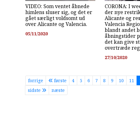
VIDEO: Som ventet åbnede
CORONA: I we
himlens sluser sig, og det er
der nye restrik
gået særligt voldsomt ud
Alicante og res
over Alicante og Valencia.
Valencia Regio
blandt andet 
05/11/2020
åbningstider 
det kan give s
overtræde reg
27/10/2020
forrige
første
4
5
6
7
8
9
10
11
sidste
næste