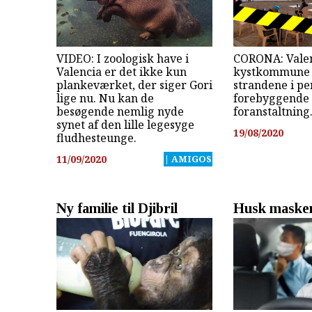
VIDEO: I zoologisk have i
CORONA: Vale
Valencia er det ikke kun
kystkommune 
plankeværket, der siger Gori
strandene i pe
lige nu. Nu kan de
forebyggende
besøgende nemlig nyde
foranstaltning
synet af den lille legesyge
19/08/2020
fludhesteunge.
11/09/2020
| AMIGOS
Ny familie til Djibril
Husk maske