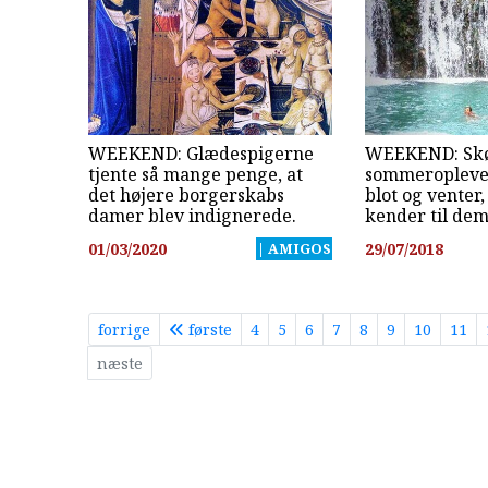
WEEKEND: Glædespigerne
WEEKEND: Skø
tjente så mange penge, at
sommeroplevel
det højere borgerskabs
blot og venter,
damer blev indignerede.
kender til dem
01/03/2020
| AMIGOS
29/07/2018
forrige
første
4
5
6
7
8
9
10
11
næste