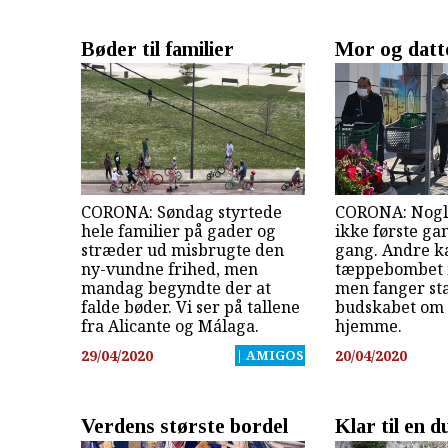
Bøder til familier
Mor og datt
CORONA: Søndag styrtede
CORONA: Nogle
hele familier på gader og
ikke første g
stræder ud misbrugte den
gang. Andre k
ny-vundne frihed, men
tæppebombet 
mandag begyndte der at
men fanger st
falde bøder. Vi ser på tallene
budskabet om 
fra Alicante og Málaga.
hjemme.
29/04/2020
| AMIGOS
20/04/2020
Verdens største bordel
Klar til en 