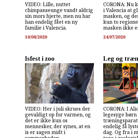
VIDEO: Lille, nuttet
CORONA: Nu ko
chimpanseunge vandt aldrig
i Valencia at 
sin mors hjerte, men nu har
masken, og de
han endelig fået en ny
kun to regione
familie i Valencia.
masken ikke er
10/08/2020
24/07/2020
Isfest i zoo
Leg og træni
VIDEO: Her i juli skrues der
CORONA: I Ali
gevaldigt op for varmen, og
legesyge børn
det er ikke kun os
træningsparat
mennesker, der synes, at en
endelig få lyst
is er sagen midt i
dag. Og fra i 
sommerheden.
tage i zoologis