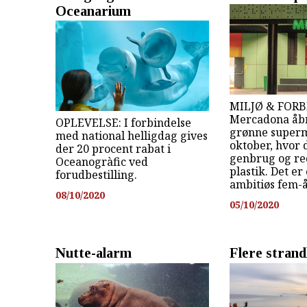
Oceanarium
MILJØ & FORB
Mercadona åb
OPLEVELSE: I forbindelse
grønne superm
med national helligdag gives
oktober, hvor 
der 20 procent rabat i
genbrug og re
Oceanogràfic ved
plastik. Det er
forudbestilling.
ambitiøs fem-å
08/10/2020
05/10/2020
Nutte-alarm
Flere stran