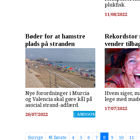
plukfisk.
11/08/2022
Bøder for at hamstre
Rekordstor
plads på stranden
vender tilba
Nye forordninger i Murcia
Hvem siger, m
og Valencia skal gøre kål på
lege med mad
asocial strand-adfærd.
17/07/2022
26/07/2022
| AMIGOS
forrige
første
4
5
6
7
8
9
10
11