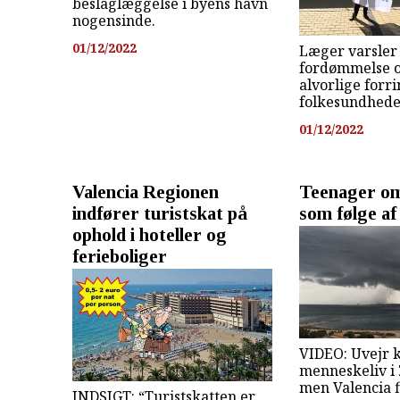
beslaglæggelse i byens havn
nogensinde.
01/12/2022
Læger varsler 
fordømmelse 
alvorlige forri
folkesundhede
01/12/2022
Valencia Regionen
Teenager 
indfører turistskat på
som følge af
ophold i hoteller og
ferieboliger
VIDEO: Uvejr 
menneskeliv i
men Valencia f
INDSIGT: “Turistskatten er