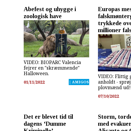
Abefest og uhygge i
Europas mes
zoologisk have
falskmønter
trykkede ove
millioner fa
VIDEO: BIOPARC Valencia
fejrer en ″skræmmende″
Halloween.
VIDEO: Flittig
anholdt - sprø
01/11/2022
| AMIGOS
plovmænd ud!
07/10/2022
Det er blevet tid til
Storm, tord
dagens ‘Dumme
med evakuer
Kriminelle’
Alicante og 