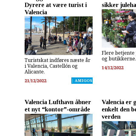
Dyrere at være turist i
sikker juleh
Valencia
Flere betjente
og butikkerne
Turistskat indføres næste år
i Valencia, Castellón og
14/12/2022
Alicante.
21/12/2022
| AMIGOS
Valencia Lufthavn åbner
Valencia er 
et nyt “kontor”-område
enkelt den b
verden