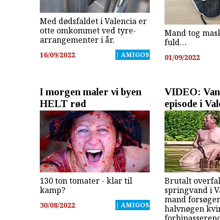
Med dødsfaldet i Valencia er
otte omkommet ved tyre-
Mand tog mask
arrangementer i år.
fuld…
16/09/2022
| AMIGOS
01/09/2022
I morgen maler vi byen
VIDEO: Vanv
HELT rød
episode i Val
130 ton tomater - klar til
Brutalt overfa
kamp?
springvand i V
mand forsøger
30/08/2022
| AMIGOS
halvnøgen kvi
forbipasserend