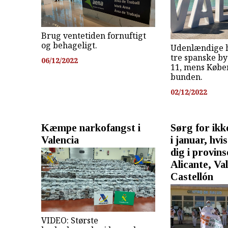
Brug ventetiden fornuftigt
og behageligt.
Udenlændige h
tre spanske by
06/12/2022
11, mens Købe
bunden.
02/12/2022
Kæmpe narkofangst i
Sørg for ikke
Valencia
i januar, hvi
dig i provin
Alicante, Val
Castellón
VIDEO: Største