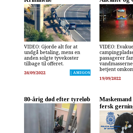
VIDEO: Gjorde alt for at
VIDEO: Evakue
undgå betaling, mens en
campingplads
anden solgte tyvekoster
passagerer fan
tilbage til offeret.
vandmasserne i
betjent omko
26/09/2022
| AMIGOS
19/09/2022
80-årig død efter tyreløb
Maskemand 
fersk gerni